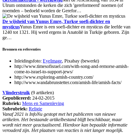
Ulrum ontstonden de kerken die zich 'gereformeerd' noemen (of
noemden – bedoeld worden de Gerefor…
De wijsheid van Yunus Emre, Turkse soefi-dichter en
mysticus
Yunus Emre is een soefi-dichter en mysticus die leefde van
1240 tot 1321. Hij werd ergens in Anatolië in Turkije geboren. Zijn
ge…
Bronnen en referenties
Inleidingsfoto:
EyeImage
, Pixabay (bewerkt)
http://www.timesofisrael.com/with-song-and-remorse-amish-
come-to-israel-to-support-jews/
http://www.exploring-amish-country.com/
http://www.wandabrunstetter.com/amish-life/amish-facts/
Vlinderstruik
(9 artikelen)
Gepubliceerd:
24-02-2015
Rubriek:
Mens en Samenleving
Subrubriek:
Religie
Vanaf 2021 is InfoNu gestopt met het publiceren van nieuwe
artikelen. Het bestaande artikelbestand blijft beschikbaar, maar
wordt niet meer geactualiseerd. Hierdoor kan bepaalde informatie
verouderd zijn. Het plaatsen van reacties is niet langer mogelijk.