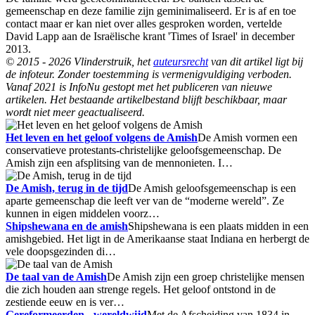
gemeenschap en deze familie zijn geminimaliseerd. Er is af en toe
contact maar er kan niet over alles gesproken worden, vertelde
David Lapp aan de Israëlische krant 'Times of Israel' in december
2013.
© 2015 - 2026 Vlinderstruik, het
auteursrecht
van dit artikel ligt bij
de infoteur. Zonder toestemming is vermenigvuldiging verboden.
Vanaf 2021 is InfoNu gestopt met het publiceren van nieuwe
artikelen. Het bestaande artikelbestand blijft beschikbaar, maar
wordt niet meer geactualiseerd.
Het leven en het geloof volgens de Amish
De Amish vormen een
conservatieve protestants-christelijke geloofsgemeenschap. De
Amish zijn een afsplitsing van de mennonieten. I…
De Amish, terug in de tijd
De Amish geloofsgemeenschap is een
aparte gemeenschap die leeft ver van de “moderne wereld”. Ze
kunnen in eigen middelen voorz…
Shipshewana en de amish
Shipshewana is een plaats midden in een
amishgebied. Het ligt in de Amerikaanse staat Indiana en herbergt de
vele doopsgezinden di…
De taal van de Amish
De Amish zijn een groep christelijke mensen
die zich houden aan strenge regels. Het geloof ontstond in de
zestiende eeuw en is ver…
Gereformeerden - wereldwijd
Met de Afscheiding van 1834 in