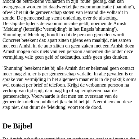
Mocht de betrokkene volharden in zijn 'foute' gedrag, dan kan
overgegaan worden tot daadwerkelijke excommunicatie ('banning'),
ofwel: het uit de gemeenschap stoten van iemand die volhardt in
zonde. De gemeenschap stemt onderling over de uitstoting.
De stap die tijdens de excommunicatie geldt, noemen de Amish
'Meidung' (letterlijk: 'vermijding'; in het Engels 'shunning').
Shunning of Meidung houdt in dat de persoon gemeden wordt.
Concreet betekent dat: apart zitten tijdens een maaltijd, niet samen
met een Amish in de auto zitten en geen zaken met een Amish doen.
Amish mogen ook niets van een persoon aannemen die onder deze
vermijding valt; geen geld of cadeautjes, zelfs geen glas drinken.
'Shunning' betekent niet bij alle Amish dat er helemaal geen contact
meer mag zijn, er is per gemeenschap variatie. In alle gevallen is er
sprake van vermijding in het algemeen maar er is in de praktijk soms
wel contact per brief of telefoon. Krijgt de verbannen persoon na
verloop van tijd spijt, dan mag hij of zij terugkeren naar de
gemeenschap. Voorwaarde is dat men ten overstaan van de
gemeente knielt en publiekelijk schuld belijdt. Neemt iemand deze
stap niet, dan duurt de 'Meidung' voort tot de dood.
De Bijbel