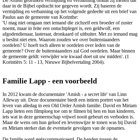
De Amish gebruiken vermijding en verbanning omdat zij menen dat
daar in de Bijbel opdracht toe gegeven wordt. Zij baseren de
vermijding en verbanning op het volgende gedeelte uit een brief van
Paulus aan de gemeente van Korinthe:
'U mag niet omgaan met iemand die zichzelf een broeder of zuster
noemt, maar in feite een ontuchtpleger is, een geldwolf, een
afgodendienaar, lasteraar, dronkaard of uitbuiter. Met zo iemand mag
u beslist niet eten. Waarom zouden we over buitenstaanders
oordelen? U hoeft toch alleen te oordelen over leden van de
gemeente? Over de buitenstaanders zal God oordelen. Maar binnen
de gemeente geldt: verwijder wie kwaad doet uit uw midden'. (1
Korintiërs 5: 11 - 13, Nieuwe Bijbelvertaling 2004).
Familie Lapp - een voorbeeld
In 2012 kwam de documentaire 'Amish - a secret life' van Linn
Alleway uit. Deze documentaire biedt een intiem portret van het
leven van alledag in een Old Order Amish familie. David en Miriam
Lapp lieten een filmploeg toe om te filmen bij hen en hun kinderen,
iets wat in deze gemeenschap vrijwel nooit gebeurt en verboden is.
Maar de wens om hun geloof en levenswijze te tonen was bij David
en Miriam sterker dan de eventuele gevolgen van de opnames.
De familie werd geëxcommuniceerd. De banden tussen de