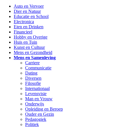
Auto en Vervoer
Dier en Natuur
Educatie en School
Electronica
Eten en Drinken
Financieel
Hobby en Overige
Huis en Tuin
Kunst en Cultuur
Mens en Gezondheid
Mens en Samenleving
Carriere
Communicatie
Dating
Diversen
Filosofie
Internationaal
Levensvisie
Man en Vrouw
Onderwijs
Opleiding en Beroep
Ouder en Gezin
Pedagogiek
Politiek