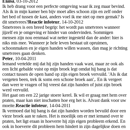
Elaisa
, 03-10-2012
Ik heb drang voor een perfecte omgeving waar ik zeg maar bevind.
Als ik in mijn kamer ben bijv moet alles schoon zijn en zelf onder
het bed of tussen de kast, anders voel ik me niet op men gemak? Is
dit smetvrees?
Reactie infoteur
, 14-10-2012
Smetvrees is een breed begrip: het wordt pas smetvrees wanneer
jijzelf en je omgeving er hinder van ondervinden. Sommigen
mensen zijn nou eenmaal wat netter ingesteld dan de ander: hier is
niks mis mee. Wanneer je hele leven bestaat uit opruimen,
schoonmaken en je eigen handen willen wassen, dan mag je richting
smetvrees gaan denken.
Peter
, 10-04-2011
Iemand vertelde mij dat hij zijn handen vaak wast, maar ze ook als
een licht gebalde vuist op mijn broek legt omdat hij bang is dat
contact tussen de open hand op zijn eigen broek vervuild. 'Als ik dat
vergeten been, trek ik soms een schone broek aan',. En ik vergeet
dan weer te vragen of hij vreest dat zijn handen of juist zijn broek
werd vervuild.
Het gaat om een 22 jarige stoere kerel. Ik wil er graag met hem over
praten, maar kan niet inschatten hoe erg het is. Alvast dank voor uw
moeite.
Reactie infoteur
, 14-04-2011
Ik vermoed dat hij bang is dat zijn handen worden bevuild door een
vieze broek aan te raken. Het is moeilijk om er met iemand over te
praten, het ligt eraan in hoeverre hij zijn eigen probleem erkend. En
ook in hoeverre dit probleem hem hindert in zijn dagelijkse doen en