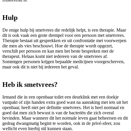
Hulp
De enige hulp bij smetvrees die redelijk helpt, is een therapie. Maar
dit is ook vaak een grote drempel voor een persoon met smetvrees.
Therapie bestaat uit gesprekken en uit confrontatie met voorwerpen
die men als vies beschouwt. Hoe de therapie wordt opgezet,
verschilt per persoon en kan men het beste bespreken met de
therapeut. Helaas komt niet iedereen van de smetvrees af.
Sommigen personen krijgen bepaalde medicijnen voorgeschreven,
maar ook dit is niet bij iedereen het geval.
Heb ik smetvrees?
Iemand die in een openbaar toilet een deurklink met een doekje
vastpakt of zijn handen extra goed wast na aanraking met iets uit het
openbaar, heeft niet per definitie smetvrees. Het is heel normaal en
goed dat men zich bewust is van de bacteriën die zich overal
bevinden. Maar wanneer dit het normale leven gaat beheersen en dit
gedrag dwangmatig begint te worden, ook in de privé-sfeer, zou
wellicht even hierbij stil kunnen staan.