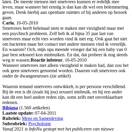
laten. De meeste mensen met smetvrees kunnen er redelijk mee
leven, maar wanneer het ernstig is dan kan dit wel een belemmering
geven. Denk hierbij aan openbare ruimtes of bij anderen op bezoek
gaan.
Carla
, 16-05-2010
Smetvrees heeft helemaal niets te maken met viezigheid maar met
een psychisch probleem. Zelf heb ik al bijna 35 jaar last van
smetvrees maar echt vies worden vind ik niet erg. Ook gaat het niet
om bacterien maar het contact met andere mensen vind ik vreselijk.
En waarom? Och, mijn opa meende vroeger dat hij een baby van 0
jaar best seksueel kon misbruiken. En dat, dat probeer ik nog steeds
weg te wassen.
Reactie infoteur
, 16-05-2010
Wanneer smetvrees met alleen viezigheid te maken had, dan zou het
ook geen smetvrees genoemd worden. Daarom valt smetvrees ook
onder de dwangneuroses (zie artikel)
Waarom iemand smetvrees ontwikkelt, is per persoon verschillend.
Bij de een is dit (zoals bij jou) sexueel misbruik, en bij een ander
kan dit een heel andere reden zijn, soms zelfs met onverklaarbare
redenen.
Bibiana
(1.560 artikelen)
Laatste update:
07-04-2011
Rubriek:
Mens en Samenleving
Subrubriek:
Psychologie
Vanaf 2021 is InfoNu gestopt met het publiceren van nieuwe