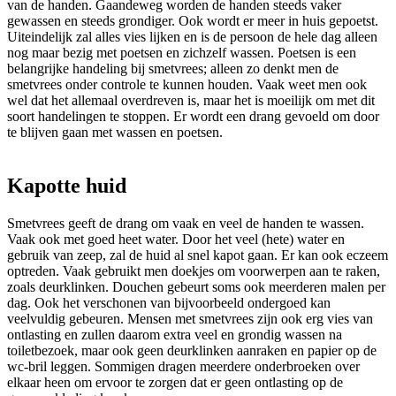
van de handen. Gaandeweg worden de handen steeds vaker
gewassen en steeds grondiger. Ook wordt er meer in huis gepoetst.
Uiteindelijk zal alles vies lijken en is de persoon de hele dag alleen
nog maar bezig met poetsen en zichzelf wassen. Poetsen is een
belangrijke handeling bij smetvrees; alleen zo denkt men de
smetvrees onder controle te kunnen houden. Vaak weet men ook
wel dat het allemaal overdreven is, maar het is moeilijk om met dit
soort handelingen te stoppen. Er wordt een drang gevoeld om door
te blijven gaan met wassen en poetsen.
Kapotte huid
Smetvrees geeft de drang om vaak en veel de handen te wassen.
Vaak ook met goed heet water. Door het veel (hete) water en
gebruik van zeep, zal de huid al snel kapot gaan. Er kan ook eczeem
optreden. Vaak gebruikt men doekjes om voorwerpen aan te raken,
zoals deurklinken. Douchen gebeurt soms ook meerderen malen per
dag. Ook het verschonen van bijvoorbeeld ondergoed kan
veelvuldig gebeuren. Mensen met smetvrees zijn ook erg vies van
ontlasting en zullen daarom extra veel en grondig wassen na
toiletbezoek, maar ook geen deurklinken aanraken en papier op de
wc-bril leggen. Sommigen dragen meerdere onderbroeken over
elkaar heen om ervoor te zorgen dat er geen ontlasting op de