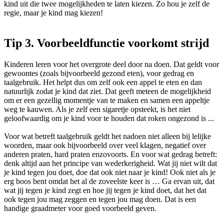
kind uit die twee mogelijkheden te laten kiezen. Zo hou je zelf de
regie, maar je kind mag kiezen!
Tip 3. Voorbeeldfunctie voorkomt strijd
Kinderen leren voor het overgrote deel door na doen. Dat geldt voor
gewoontes (zoals bijvoorbeeld gezond eten), voor gedrag en
taalgebruik. Het helpt dus om zelf ook een appel te eten en dan
natuurlijk zodat je kind dat ziet. Dat geeft meteen de mogelijkheid
om er een gezellig momentje van te maken en samen een appeltje
weg te kauwen. Als je zelf een sigaretje opsteekt, is het niet
geloofwaardig om je kind voor te houden dat roken ongezond is ...
Voor wat betreft taalgebruik geldt het nadoen niet alleen bij lelijke
woorden, maar ook bijvoorbeeld over veel klagen, negatief over
anderen praten, hard praten enzovoorts. En voor wat gedrag betreft:
denk altijd aan het principe van wederkerigheid. Wat jij niet wilt dat
je kind tegen jou doet, doe dat ook niet naar je kind! Ook niet als je
erg boos bent omdat het al de zoveelste keer is … Ga ervan uit, dat
wat jij tegen je kind zegt en hoe jij tegen je kind doet, dat het dat
ook tegen jou mag zeggen en tegen jou mag doen. Dat is een
handige graadmeter voor goed voorbeeld geven.