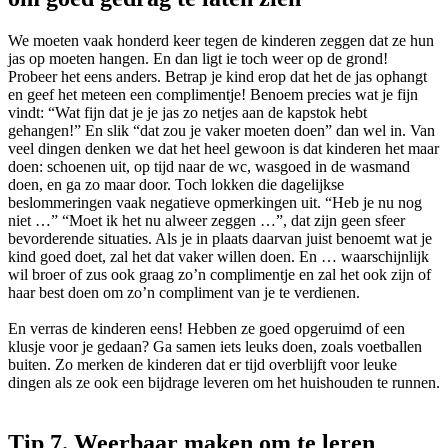
We moeten vaak honderd keer tegen de kinderen zeggen dat ze hun
jas op moeten hangen. En dan ligt ie toch weer op de grond!
Probeer het eens anders. Betrap je kind erop dat het de jas ophangt
en geef het meteen een complimentje! Benoem precies wat je fijn
vindt: “Wat fijn dat je je jas zo netjes aan de kapstok hebt
gehangen!” En slik “dat zou je vaker moeten doen” dan wel in. Van
veel dingen denken we dat het heel gewoon is dat kinderen het maar
doen: schoenen uit, op tijd naar de wc, wasgoed in de wasmand
doen, en ga zo maar door. Toch lokken die dagelijkse
beslommeringen vaak negatieve opmerkingen uit. “Heb je nu nog
niet …” “Moet ik het nu alweer zeggen …”, dat zijn geen sfeer
bevorderende situaties. Als je in plaats daarvan juist benoemt wat je
kind goed doet, zal het dat vaker willen doen. En … waarschijnlijk
wil broer of zus ook graag zo’n complimentje en zal het ook zijn of
haar best doen om zo’n compliment van je te verdienen.
En verras de kinderen eens! Hebben ze goed opgeruimd of een
klusje voor je gedaan? Ga samen iets leuks doen, zoals voetballen
buiten. Zo merken de kinderen dat er tijd overblijft voor leuke
dingen als ze ook een bijdrage leveren om het huishouden te runnen.
Tip 7. Weerbaar maken om te leren