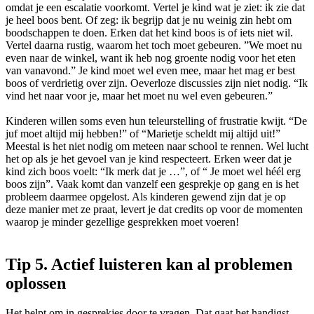
omdat je een escalatie voorkomt. Vertel je kind wat je ziet: ik zie dat
je heel boos bent. Of zeg: ik begrijp dat je nu weinig zin hebt om
boodschappen te doen. Erken dat het kind boos is of iets niet wil.
Vertel daarna rustig, waarom het toch moet gebeuren. ”We moet nu
even naar de winkel, want ik heb nog groente nodig voor het eten
van vanavond.” Je kind moet wel even mee, maar het mag er best
boos of verdrietig over zijn. Oeverloze discussies zijn niet nodig. “Ik
vind het naar voor je, maar het moet nu wel even gebeuren.”
Kinderen willen soms even hun teleurstelling of frustratie kwijt. “De
juf moet altijd mij hebben!” of “Marietje scheldt mij altijd uit!”
Meestal is het niet nodig om meteen naar school te rennen. Wel lucht
het op als je het gevoel van je kind respecteert. Erken weer dat je
kind zich boos voelt: “Ik merk dat je …”, of “ Je moet wel héél erg
boos zijn”. Vaak komt dan vanzelf een gesprekje op gang en is het
probleem daarmee opgelost. Als kinderen gewend zijn dat je op
deze manier met ze praat, levert je dat credits op voor de momenten
waarop je minder gezellige gesprekken moet voeren!
Tip 5. Actief luisteren kan al problemen
oplossen
Het helpt om in gesprekjes door te vragen. Dat gaat het handigst