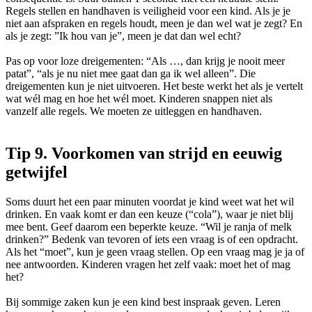
Regels stellen en handhaven is veiligheid voor een kind. Als je je
niet aan afspraken en regels houdt, meen je dan wel wat je zegt? En
als je zegt: ”Ik hou van je”, meen je dat dan wel echt?
Pas op voor loze dreigementen: “Als …, dan krijg je nooit meer
patat”, “als je nu niet mee gaat dan ga ik wel alleen”. Die
dreigementen kun je niet uitvoeren. Het beste werkt het als je vertelt
wat wél mag en hoe het wél moet. Kinderen snappen niet als
vanzelf alle regels. We moeten ze uitleggen en handhaven.
Tip 9. Voorkomen van strijd en eeuwig
getwijfel
Soms duurt het een paar minuten voordat je kind weet wat het wil
drinken. En vaak komt er dan een keuze (“cola”), waar je niet blij
mee bent. Geef daarom een beperkte keuze. “Wil je ranja of melk
drinken?” Bedenk van tevoren of iets een vraag is of een opdracht.
Als het “moet”, kun je geen vraag stellen. Op een vraag mag je ja of
nee antwoorden. Kinderen vragen het zelf vaak: moet het of mag
het?
Bij sommige zaken kun je een kind best inspraak geven. Leren