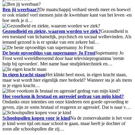
Ben jij weerbaar?
De maatschappij verhard steeds meer en hoewel
er ook relatief veel mensen juist de kwetsbare kant van het leven -en
hoe sterk je d…
Gezondheid en ziekte, waarom worden we ziek?
Gezondheid is
een toestand van lichamelijk, psychisch en sociaal welbevinden. Als
iemand gezond is is er sprake van een zekere bal…
De beste opvoedtips van supernanny Jo Frost
Supernanny Jo
Frost werd wereldberoemd door haar televisieprogramma 'eerste
hulp bij opvoeden'. Met name haar strafplektechniek en…
In eigen kracht staan
Het klinkt heel mooi, in eigen kracht staan,
maar wat wordt hier eigenlijk mee bedoeld? Wanneer sta je als mens
in je eigen kracht…
Hoe voorkom ik brutaal en agressief gedrag van mijn kind?
Ondanks onze intenties om onze kinderen een goede opvoeding te
geven, zijn ze soms brutaal of reageren ze agressief. Dat is naar v…
Schoolspullen kopen voor je kind
Na de zomervakantie is het voor
je kind weer tijd om naar school te gaan, maar heeft je dochter of
zoon alle schoolspullen die zij…