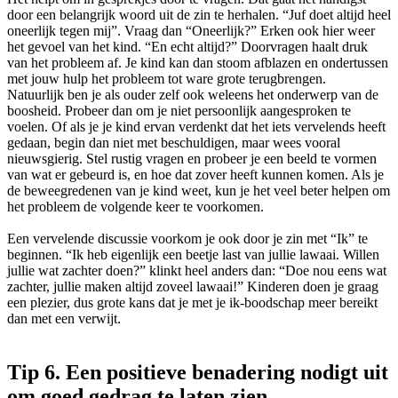
door een belangrijk woord uit de zin te herhalen. “Juf doet altijd heel
oneerlijk tegen mij”. Vraag dan “Oneerlijk?” Erken ook hier weer
het gevoel van het kind. “En echt altijd?” Doorvragen haalt druk
van het probleem af. Je kind kan dan stoom afblazen en ondertussen
met jouw hulp het probleem tot ware grote terugbrengen.
Natuurlijk ben je als ouder zelf ook weleens het onderwerp van de
boosheid. Probeer dan om je niet persoonlijk aangesproken te
voelen. Of als je je kind ervan verdenkt dat het iets vervelends heeft
gedaan, begin dan niet met beschuldigen, maar wees vooral
nieuwsgierig. Stel rustig vragen en probeer je een beeld te vormen
van wat er gebeurd is, en hoe dat zover heeft kunnen komen. Als je
de beweegredenen van je kind weet, kun je het veel beter helpen om
het probleem de volgende keer te voorkomen.
Een vervelende discussie voorkom je ook door je zin met “Ik” te
beginnen. “Ik heb eigenlijk een beetje last van jullie lawaai. Willen
jullie wat zachter doen?” klinkt heel anders dan: “Doe nou eens wat
zachter, jullie maken altijd zoveel lawaai!” Kinderen doen je graag
een plezier, dus grote kans dat je met je ik-boodschap meer bereikt
dan met een verwijt.
Tip 6. Een positieve benadering nodigt uit
om goed gedrag te laten zien