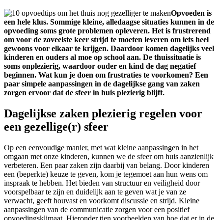
Opvoeden is
een hele klus. Sommige kleine, alledaagse situaties kunnen in de
opvoeding soms grote problemen opleveren. Het is frustrerend
om voor de zoveelste keer strijd te moeten leveren om iets heel
gewoons voor elkaar te krijgen. Daardoor komen dagelijks veel
kinderen en ouders al moe op school aan. De thuissituatie is
soms onplezierig, waardoor ouder en kind de dag negatief
beginnen. Wat kun je doen om frustraties te voorkomen? Een
paar simpele aanpassingen in de dagelijkse gang van zaken
zorgen ervoor dat de sfeer in huis plezierig blijft.
Dagelijkse zaken plezierig regelen voor
een gezellige(r) sfeer
Op een eenvoudige manier, met wat kleine aanpassingen in het
omgaan met onze kinderen, kunnen we de sfeer om huis aanzienlijk
verbeteren. Een paar zaken zijn daarbij van belang. Door kinderen
een (beperkte) keuze te geven, kom je tegemoet aan hun wens om
inspraak te hebben. Het bieden van structuur en veiligheid door
voorspelbaar te zijn en duidelijk aan te geven wat je van ze
verwacht, geeft houvast en voorkomt discussie en strijd. Kleine
aanpassingen van de communicatie zorgen voor een positief
opvoedingsklimaat. Hieronder tien voorbeelden van hoe dat er in de