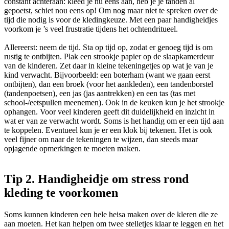
constant achteraan: kleed je nu eens aan, heb je je tanden al
gepoetst, schiet nou eens op! Om nog maar niet te spreken over de
tijd die nodig is voor de kledingkeuze. Met een paar handigheidjes
voorkom je ’s veel frustratie tijdens het ochtendritueel.
Allereerst: neem de tijd. Sta op tijd op, zodat er genoeg tijd is om
rustig te ontbijten. Plak een strookje papier op de slaapkamerdeur
van de kinderen. Zet daar in kleine tekeningetjes op wat je van je
kind verwacht. Bijvoorbeeld: een boterham (want we gaan eerst
ontbijten), dan een broek (voor het aankleden), een tandenborstel
(tandenpoetsen), een jas (jas aantrekken) en een tas (tas met
school-/eetspullen meenemen). Ook in de keuken kun je het strookje
ophangen. Voor veel kinderen geeft dit duidelijkheid en inzicht in
wat er van ze verwacht wordt. Soms is het handig om er een tijd aan
te koppelen. Eventueel kun je er een klok bij tekenen. Het is ook
veel fijner om naar de tekeningen te wijzen, dan steeds maar
opjagende opmerkingen te moeten maken.
Tip 2. Handigheidje om stress rond
kleding te voorkomen
Soms kunnen kinderen een hele heisa maken over de kleren die ze
aan moeten. Het kan helpen om twee stelletjes klaar te leggen en het