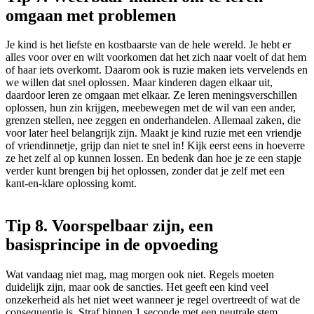
omgaan met problemen
Je kind is het liefste en kostbaarste van de hele wereld. Je hebt er
alles voor over en wilt voorkomen dat het zich naar voelt of dat hem
of haar iets overkomt. Daarom ook is ruzie maken iets vervelends en
we willen dat snel oplossen. Maar kinderen dagen elkaar uit,
daardoor leren ze omgaan met elkaar. Ze leren meningsverschillen
oplossen, hun zin krijgen, meebewegen met de wil van een ander,
grenzen stellen, nee zeggen en onderhandelen. Allemaal zaken, die
voor later heel belangrijk zijn. Maakt je kind ruzie met een vriendje
of vriendinnetje, grijp dan niet te snel in! Kijk eerst eens in hoeverre
ze het zelf al op kunnen lossen. En bedenk dan hoe je ze een stapje
verder kunt brengen bij het oplossen, zonder dat je zelf met een
kant-en-klare oplossing komt.
Tip 8. Voorspelbaar zijn, een
basisprincipe in de opvoeding
Wat vandaag niet mag, mag morgen ook niet. Regels moeten
duidelijk zijn, maar ook de sancties. Het geeft een kind veel
onzekerheid als het niet weet wanneer je regel overtreedt of wat de
consequentie is. Straf binnen 1 seconde met een neutrale stem.