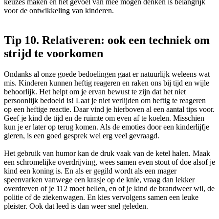
keuzes maken en het gevoel van mee mogen denken is belangrijk
voor de ontwikkeling van kinderen.
Tip 10. Relativeren: ook een techniek om
strijd te voorkomen
Ondanks al onze goede bedoelingen gaat er natuurlijk weleens wat
mis. Kinderen kunnen heftig reageren en raken ons bij tijd en wijle
behoorlijk. Het helpt om je ervan bewust te zijn dat het niet
persoonlijk bedoeld is! Laat je niet verlijden om heftig te reageren
op een heftige reactie. Daar vind je hierboven al een aantal tips voor.
Geef je kind de tijd en de ruimte om even af te koelen. Misschien
kun je er later op terug komen. Als de emoties door een kinderlijfje
gieren, is een goed gesprek wel erg veel gevraagd.
Het gebruik van humor kan de druk vaak van de ketel halen. Maak
een schromelijke overdrijving, wees samen even stout of doe alsof je
kind een koning is. En als er gegild wordt als een mager
speenvarken vanwege een krasje op de knie, vraag dan lekker
overdreven of je 112 moet bellen, en of je kind de brandweer wil, de
politie of de ziekenwagen. En kies vervolgens samen een leuke
pleister. Ook dat leed is dan weer snel geleden.