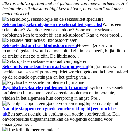
2021 is InfoNu gestopt met het publiceren van nieuwe artikelen. Het
bestaande artikelbestand blijft beschikbaar, maar wordt niet meer
geactualiseerd.
Seksuoloog, seksuologie en de seksualiteit specialist
Wat is een
seksuoloog? Wat doet een seksuoloog? Voor welke seksuele
problemen kan je terecht bij een seksuoloog? Kan je voor probl…
Seksuele disfuncties: libidostoornissen
Hoewel (zeker van
mannen) gedacht wordt dat men altijd zin in seks heeft, blijkt dit in
de praktijk niet zo te zijn. De libidostoo…
Seks op tv en seksuele moraal van jongeren
Programma's waarin
beelden van seks of porno expliciet worden getoond hebben invloed
op de seksuele opvattingen en het gedrag van…
Psychische seksuele problemen bij mannen
Psychische seksuele
problemen bij mannen, zoals erectieproblemen en impotentie,
vinden in het algemeen hun oorsprong in angst. Pre…
Nachtje stappen: een goede voorbereiding bij een nachtje
uit
Een stevig nachtje uit verdient een goede voorbereiding. Een
onvoorbereide uitgaansnacht kan de volgende ochtend voor
onaangename…