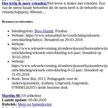
Hoe krijg ik meer vrienden?
Het leven is leuker met vrienden. Een
van de meest basale behoeften die de mens heeft is de behoefte aan
vriendschap(pen). Mensen…
Bronnen en referenties
Inleidingsfoto:
Bess-Hamiti
, Pixabay
Website: https://www.seksualiteit.be/voorlichting/seksuele-
ontwikkeling/babys/, Benaderd op 29-03-2018
Website:
https://www.seksuelevorming.nl/onderwijssoort/basisonderwijs/
ontwikkeling/seksuele-ontwikkeling-4-6-jaar/, benaderd op
30-03-2018
Website:
https://www.seksuelevorming.nl/onderwijssoort/basisonderwijs/
ontwikkeling/seksuele-ontwikkeling-9-12-jaar/, benaderd op
31-03-2018
Boek: Irene Bal, 2013, Pedagogiek voor de
onderwijsassistent, Arnhem, Uitgeverij Angerstein,
9789085242055 derde herziene druk
Martijn-98
(19 artikelen)
Laatste update:
09-06-2020
Rubriek:
Mens en Samenleving