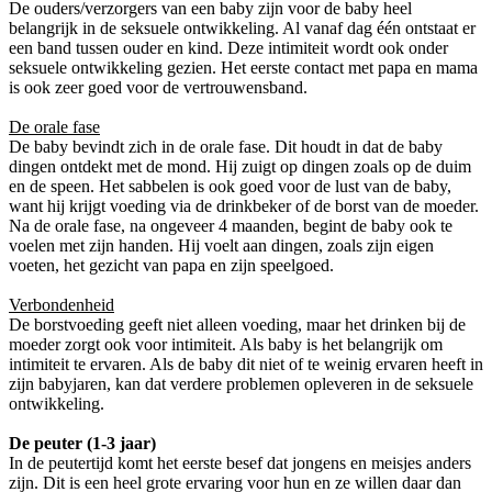
De ouders/verzorgers van een baby zijn voor de baby heel
belangrijk in de seksuele ontwikkeling. Al vanaf dag één ontstaat er
een band tussen ouder en kind. Deze intimiteit wordt ook onder
seksuele ontwikkeling gezien. Het eerste contact met papa en mama
is ook zeer goed voor de vertrouwensband.
De orale fase
De baby bevindt zich in de orale fase. Dit houdt in dat de baby
dingen ontdekt met de mond. Hij zuigt op dingen zoals op de duim
en de speen. Het sabbelen is ook goed voor de lust van de baby,
want hij krijgt voeding via de drinkbeker of de borst van de moeder.
Na de orale fase, na ongeveer 4 maanden, begint de baby ook te
voelen met zijn handen. Hij voelt aan dingen, zoals zijn eigen
voeten, het gezicht van papa en zijn speelgoed.
Verbondenheid
De borstvoeding geeft niet alleen voeding, maar het drinken bij de
moeder zorgt ook voor intimiteit. Als baby is het belangrijk om
intimiteit te ervaren. Als de baby dit niet of te weinig ervaren heeft in
zijn babyjaren, kan dat verdere problemen opleveren in de seksuele
ontwikkeling.
De peuter (1-3 jaar)
In de peutertijd komt het eerste besef dat jongens en meisjes anders
zijn. Dit is een heel grote ervaring voor hun en ze willen daar dan