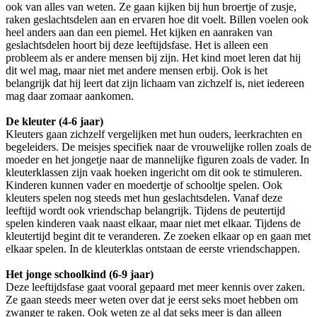
ook van alles van weten. Ze gaan kijken bij hun broertje of zusje,
raken geslachtsdelen aan en ervaren hoe dit voelt. Billen voelen ook
heel anders aan dan een piemel. Het kijken en aanraken van
geslachtsdelen hoort bij deze leeftijdsfase. Het is alleen een
probleem als er andere mensen bij zijn. Het kind moet leren dat hij
dit wel mag, maar niet met andere mensen erbij. Ook is het
belangrijk dat hij leert dat zijn lichaam van zichzelf is, niet iedereen
mag daar zomaar aankomen.
De kleuter (4-6 jaar)
Kleuters gaan zichzelf vergelijken met hun ouders, leerkrachten en
begeleiders. De meisjes specifiek naar de vrouwelijke rollen zoals de
moeder en het jongetje naar de mannelijke figuren zoals de vader. In
kleuterklassen zijn vaak hoeken ingericht om dit ook te stimuleren.
Kinderen kunnen vader en moedertje of schooltje spelen. Ook
kleuters spelen nog steeds met hun geslachtsdelen. Vanaf deze
leeftijd wordt ook vriendschap belangrijk. Tijdens de peutertijd
spelen kinderen vaak naast elkaar, maar niet met elkaar. Tijdens de
kleutertijd begint dit te veranderen. Ze zoeken elkaar op en gaan met
elkaar spelen. In de kleuterklas ontstaan de eerste vriendschappen.
Het jonge schoolkind (6-9 jaar)
Deze leeftijdsfase gaat vooral gepaard met meer kennis over zaken.
Ze gaan steeds meer weten over dat je eerst seks moet hebben om
zwanger te raken. Ook weten ze al dat seks meer is dan alleen