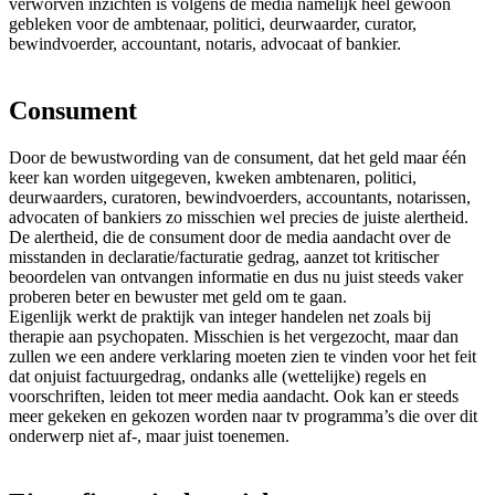
verworven inzichten is volgens de media namelijk heel gewoon
gebleken voor de ambtenaar, politici, deurwaarder, curator,
bewindvoerder, accountant, notaris, advocaat of bankier.
Consument
Door de bewustwording van de consument, dat het geld maar één
keer kan worden uitgegeven, kweken ambtenaren, politici,
deurwaarders, curatoren, bewindvoerders, accountants, notarissen,
advocaten of bankiers zo misschien wel precies de juiste alertheid.
De alertheid, die de consument door de media aandacht over de
misstanden in declaratie/facturatie gedrag, aanzet tot kritischer
beoordelen van ontvangen informatie en dus nu juist steeds vaker
proberen beter en bewuster met geld om te gaan.
Eigenlijk werkt de praktijk van integer handelen net zoals bij
therapie aan psychopaten. Misschien is het vergezocht, maar dan
zullen we een andere verklaring moeten zien te vinden voor het feit
dat onjuist factuurgedrag, ondanks alle (wettelijke) regels en
voorschriften, leiden tot meer media aandacht. Ook kan er steeds
meer gekeken en gekozen worden naar tv programma’s die over dit
onderwerp niet af-, maar juist toenemen.