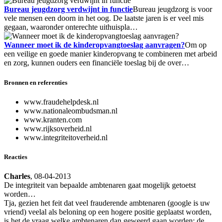
Bureau jeugdzorg verdwijnt in functie
Bureau jeugdzorg is voor
vele mensen een doorn in het oog. De laatste jaren is er veel mis
gegaan, waaronder onterechte uithuispla…
Wanneer moet ik de kinderopvangtoeslag aanvragen?
Om op
een veilige en goede manier kinderopvang te combineren met arbeid
en zorg, kunnen ouders een financiële toeslag bij de over…
Bronnen en referenties
www.fraudehelpdesk.nl
www.nationaleombudsman.nl
www.kranten.com
www.rijksoverheid.nl
www.integriteitoverheid.nl
Reacties
Charles
, 08-04-2013
De integriteit van bepaalde ambtenaren gaat mogelijk getoetst
worden…
Tja, gezien het feit dat veel frauderende ambtenaren (google is uw
vriend) veelal als beloning op een hogere positie geplaatst worden,
is het de vraag welke ambtenaren dan geweerd gaan worden: de