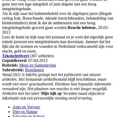
gene met een lage integriteit of juist degene met een hoog
integriteitsgehalte.
Als ik kijk naar het kabinetsbeleid over de afgelopen jaren (illegale
oorlog Irak, Bouwfraude, falende toezichthouders, behandeling van
klokkenluiders) denk ik dat de ambtenaren met een hoog
integriteitsgehalte gewerd gaan worden.
Reactie infoteur
, 20-05-
2013
Lees de krant en kijk naar het journaal en je weet dat eigenlijk geen
enkele persoon een integriteitstoets kan doorstaan. Jammer dat het
lijkt dat de normen en waarden in Nederland verkwanseld zijn voor
macht, geld en roem.
Tekstschrijvert
(367 artikelen)
Gepubliceerd:
07-04-2013
Rubriek:
Mens en Samenleving
Subrubriek:
Regelingen
Vanaf 2021 is InfoNu gestopt met het publiceren van nieuwe
artikelen. Het bestaande artikelbestand blijft beschikbaar, maar
wordt niet meer geactualiseerd. Hierdoor kan bepaalde informatie
verouderd zijn. Het plaatsen van reacties is niet langer mogelijk.
Artikelen met het label '
Mijn kijk op
' bevatten naast objectieve
informatie ook een persoonlijke mening en/of ervaring.
Auto en Vervoer
Dier en Natuur
Educatie en School