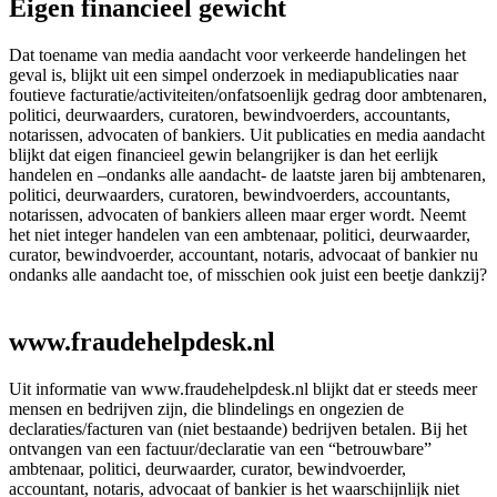
Eigen financieel gewicht
Dat toename van media aandacht voor verkeerde handelingen het
geval is, blijkt uit een simpel onderzoek in mediapublicaties naar
foutieve facturatie/activiteiten/onfatsoenlijk gedrag door ambtenaren,
politici, deurwaarders, curatoren, bewindvoerders, accountants,
notarissen, advocaten of bankiers. Uit publicaties en media aandacht
blijkt dat eigen financieel gewin belangrijker is dan het eerlijk
handelen en –ondanks alle aandacht- de laatste jaren bij ambtenaren,
politici, deurwaarders, curatoren, bewindvoerders, accountants,
notarissen, advocaten of bankiers alleen maar erger wordt. Neemt
het niet integer handelen van een ambtenaar, politici, deurwaarder,
curator, bewindvoerder, accountant, notaris, advocaat of bankier nu
ondanks alle aandacht toe, of misschien ook juist een beetje dankzij?
www.fraudehelpdesk.nl
Uit informatie van www.fraudehelpdesk.nl blijkt dat er steeds meer
mensen en bedrijven zijn, die blindelings en ongezien de
declaraties/facturen van (niet bestaande) bedrijven betalen. Bij het
ontvangen van een factuur/declaratie van een “betrouwbare”
ambtenaar, politici, deurwaarder, curator, bewindvoerder,
accountant, notaris, advocaat of bankier is het waarschijnlijk niet