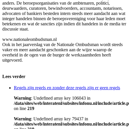
anders. De beroepsorganisaties van de ambtenaren, politici,
deurwaarders, curatoren, bewindvoerders, accountants, notarissen,
advocaten of bankiers besteden intern steeds meer aandacht aan wat
integer handelen binnen de beroepsvereniging voor haar leden moet
betekenen en wat de sancties zijn indien dit handelen in de media ter
discussie staat.
www.nationaleombudsman.nl
Ook in het jaarverslag van de Nationale Ombudsman wordt steeds
vaker en meer aandacht geschonken aan de wijze waarop de
overheid in de ogen van de burger de werkzaamheden heeft
uitgevoerd.
Lees verder
Regels zijn regels en zonder deze regels zijn er geen regels
Warning
: Undefined array key 106043 in
/data/sites/web/interatenl/subsites/infonu.nl/include/article.
on line
219
Warning
: Undefined array key 79437 in
/data/sites/web/interatenl/subsites/infonu.nl/include/article.