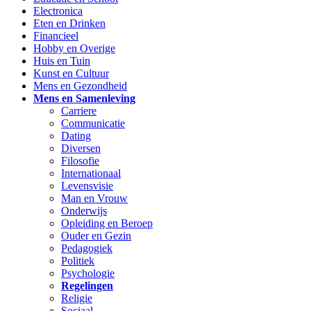
Electronica
Eten en Drinken
Financieel
Hobby en Overige
Huis en Tuin
Kunst en Cultuur
Mens en Gezondheid
Mens en Samenleving
Carriere
Communicatie
Dating
Diversen
Filosofie
Internationaal
Levensvisie
Man en Vrouw
Onderwijs
Opleiding en Beroep
Ouder en Gezin
Pedagogiek
Politiek
Psychologie
Regelingen
Religie
Sociaal