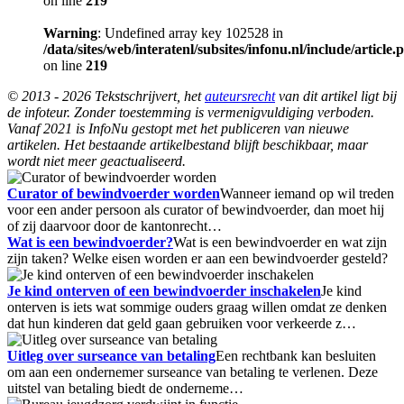
on line
219
Warning
: Undefined array key 102528 in
/data/sites/web/interatenl/subsites/infonu.nl/include/article.
on line
219
© 2013 - 2026 Tekstschrijvert, het
auteursrecht
van dit artikel ligt bij
de infoteur. Zonder toestemming is vermenigvuldiging verboden.
Vanaf 2021 is InfoNu gestopt met het publiceren van nieuwe
artikelen. Het bestaande artikelbestand blijft beschikbaar, maar
wordt niet meer geactualiseerd.
Curator of bewindvoerder worden
Wanneer iemand op wil treden
voor een ander persoon als curator of bewindvoerder, dan moet hij
of zij daarvoor door de kantonrecht…
Wat is een bewindvoerder?
Wat is een bewindvoerder en wat zijn
zijn taken? Welke eisen worden er aan een bewindvoerder gesteld?
Je kind onterven of een bewindvoerder inschakelen
Je kind
onterven is iets wat sommige ouders graag willen omdat ze denken
dat hun kinderen dat geld gaan gebruiken voor verkeerde z…
Uitleg over surseance van betaling
Een rechtbank kan besluiten
om aan een ondernemer surseance van betaling te verlenen. Deze
uitstel van betaling biedt de onderneme…