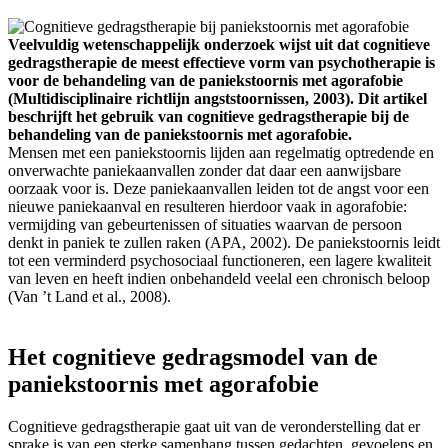
Veelvuldig wetenschappelijk onderzoek wijst uit dat cognitieve
gedragstherapie de meest effectieve vorm van psychotherapie is
voor de behandeling van de paniekstoornis met agorafobie
(Multidisciplinaire richtlijn angststoornissen, 2003). Dit artikel
beschrijft het gebruik van cognitieve gedragstherapie bij de
behandeling van de paniekstoornis met agorafobie.
Mensen met een paniekstoornis lijden aan regelmatig optredende en
onverwachte paniekaanvallen zonder dat daar een aanwijsbare
oorzaak voor is. Deze paniekaanvallen leiden tot de angst voor een
nieuwe paniekaanval en resulteren hierdoor vaak in agorafobie:
vermijding van gebeurtenissen of situaties waarvan de persoon
denkt in paniek te zullen raken (APA, 2002). De paniekstoornis leidt
tot een verminderd psychosociaal functioneren, een lagere kwaliteit
van leven en heeft indien onbehandeld veelal een chronisch beloop
(Van ’t Land et al., 2008).
Het cognitieve gedragsmodel van de
paniekstoornis met agorafobie
Cognitieve gedragstherapie gaat uit van de veronderstelling dat er
sprake is van een sterke samenhang tussen gedachten, gevoelens en