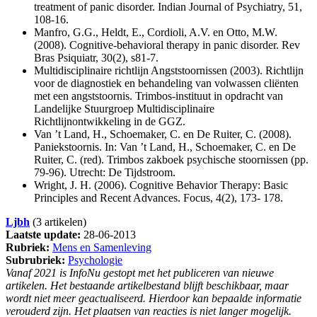
treatment of panic disorder. Indian Journal of Psychiatry, 51,
108-16.
Manfro, G.G., Heldt, E., Cordioli, A.V. en Otto, M.W.
(2008). Cognitive-behavioral therapy in panic disorder. Rev
Bras Psiquiatr, 30(2), s81-7.
Multidisciplinaire richtlijn Angststoornissen (2003). Richtlijn
voor de diagnostiek en behandeling van volwassen cliënten
met een angststoornis. Trimbos-instituut in opdracht van
Landelijke Stuurgroep Multidisciplinaire
Richtlijnontwikkeling in de GGZ.
Van ’t Land, H., Schoemaker, C. en De Ruiter, C. (2008).
Paniekstoornis. In: Van ’t Land, H., Schoemaker, C. en De
Ruiter, C. (red). Trimbos zakboek psychische stoornissen (pp.
79-96). Utrecht: De Tijdstroom.
Wright, J. H. (2006). Cognitive Behavior Therapy: Basic
Principles and Recent Advances. Focus, 4(2), 173- 178.
Ljbh
(3 artikelen)
Laatste update:
28-06-2013
Rubriek:
Mens en Samenleving
Subrubriek:
Psychologie
Vanaf 2021 is InfoNu gestopt met het publiceren van nieuwe
artikelen. Het bestaande artikelbestand blijft beschikbaar, maar
wordt niet meer geactualiseerd. Hierdoor kan bepaalde informatie
verouderd zijn. Het plaatsen van reacties is niet langer mogelijk.