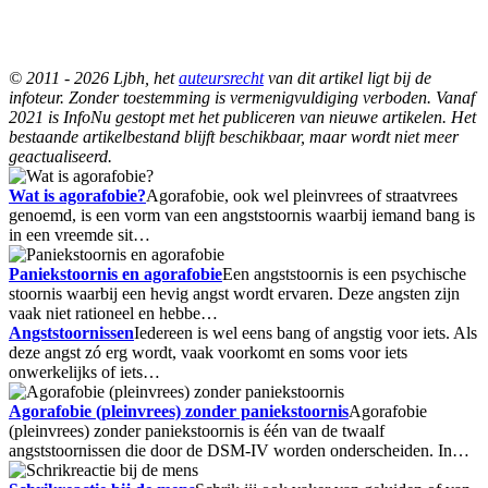
© 2011 - 2026 Ljbh, het
auteursrecht
van dit artikel ligt bij de
infoteur. Zonder toestemming is vermenigvuldiging verboden. Vanaf
2021 is InfoNu gestopt met het publiceren van nieuwe artikelen. Het
bestaande artikelbestand blijft beschikbaar, maar wordt niet meer
geactualiseerd.
Wat is agorafobie?
Agorafobie, ook wel pleinvrees of straatvrees
genoemd, is een vorm van een angststoornis waarbij iemand bang is
in een vreemde sit…
Paniekstoornis en agorafobie
Een angststoornis is een psychische
stoornis waarbij een hevig angst wordt ervaren. Deze angsten zijn
vaak niet rationeel en hebbe…
Angststoornissen
Iedereen is wel eens bang of angstig voor iets. Als
deze angst zó erg wordt, vaak voorkomt en soms voor iets
onwerkelijks of iets…
Agorafobie (pleinvrees) zonder paniekstoornis
Agorafobie
(pleinvrees) zonder paniekstoornis is één van de twaalf
angststoornissen die door de DSM-IV worden onderscheiden. In…