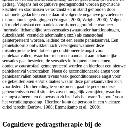
gedrag. Volgens het cognitieve gedragsmodel worden psychische
klachten en stoornissen veroorzaakt en in stand gehouden door
irrationele gedachten en de daaruit volgende negatieve gevoelens en
disfunctionele gedragingen (Froggatt, 2006; Wright, 2006). Volgens
dit model ontstaat een paniekstoornis met agorafobie wanneer
‘normale’ lichamelijke stresssensaties (waaronder hartkloppingen,
duizeligheid, versnelde ademhaling enz.) als catastrofaal
geïnterpreteerd worden, leidend tot een eerste paniekaanval. Een
paniekstoornis ontwikkelt zich vervolgens wanneer deze
misinterpretatie leidt tot een geconditioneerde angst voor
paniekaanvallen, waardoor men meer aandacht aan lichamelijke
sensaties gaat besteden, de sensaties in frequentie toe nemen,
opnieuw catastrofaal geïnterpreteerd worden en hierdoor een nieuwe
paniekaanval veroorzaken. Naast de geconditioneerde angst voor
paniekaanvallen ontstaat tevens vaak geconditioneerde angst voor
de gebeurtenissen en/of situaties waarin deze paniekaanvallen zich
voordeden. Om herhaling te voorkomen, gaat de persoon deze
gebeurtenissen en/of situaties zoveel mogelijk vermijden, waardoor
de angst afneemt en de persoon zichzelf als het ware ‘beloont’ voor
het vermijdingsgedrag. Hierdoor komt de persoon in een vicieuze
cirkel terecht (Barlow, 1988; Emmelkamp et al., 2008).
Cognitieve gedragstherapie bij de