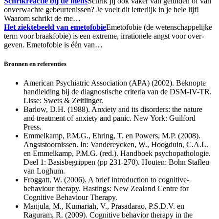
Schrikreactie bij de mens
Schrik jij ook vaker van geluiden of van
onverwachte gebeurtenissen? Je voelt dit letterlijk in je hele lijf!
Waarom schrikt de me…
Het ziektebeeld van emetofobie
Emetofobie (de wetenschappelijke
term voor braakfobie) is een extreme, irrationele angst voor over-
geven. Emetofobie is één van…
Bronnen en referenties
American Psychiatric Association (APA) (2002). Beknopte
handleiding bij de diagnostische criteria van de DSM-IV-TR.
Lisse: Swets & Zeitlinger.
Barlow, D.H. (1988). Anxiety and its disorders: the nature
and treatment of anxiety and panic. New York: Guilford
Press.
Emmelkamp, P.M.G., Ehring, T. en Powers, M.P. (2008).
Angststoornissen. In: Vandereycken, W., Hoogduin, C.A.L.
en Emmelkamp, P.M.G. (red.). Handboek psychopathologie.
Deel 1: Basisbegrippen (pp 231-270). Houten: Bohn Stafleu
van Loghum.
Froggatt, W. (2006). A brief introduction to cognitive-
behaviour therapy. Hastings: New Zealand Centre for
Cognitive Behaviour Therapy.
Manjula, M., Kumariah, V., Prasadarao, P.S.D.V. en
Raguram, R. (2009). Cognitive behavior therapy in the