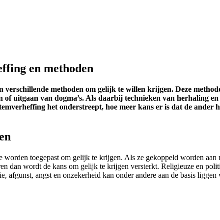
heffing en methoden
jn verschillende methoden om gelijk te willen krijgen. Deze metho
ën of uitgaan van dogma’s. Als daarbij technieken van herhaling e
temverheffing het onderstreept, hoe meer kans er is dat de ander h
gen
e worden toegepast om gelijk te krijgen. Als ze gekoppeld worden aan
en dan wordt de kans om gelijk te krijgen versterkt. Religieuze en pol
e, afgunst, angst en onzekerheid kan onder andere aan de basis liggen 