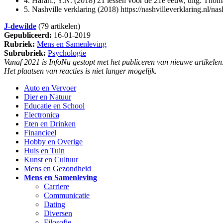
4. Harari:, Y.N. (2018) 21 lessen voor de 21e eeuw, uitg. Tho
5. Nashville verklaring (2018) https://nashvilleverklaring.nl/nas
J-dewilde
(79 artikelen)
Gepubliceerd:
16-01-2019
Rubriek:
Mens en Samenleving
Subrubriek:
Psychologie
Vanaf 2021 is InfoNu gestopt met het publiceren van nieuwe artikelen
Het plaatsen van reacties is niet langer mogelijk.
Auto en Vervoer
Dier en Natuur
Educatie en School
Electronica
Eten en Drinken
Financieel
Hobby en Overige
Huis en Tuin
Kunst en Cultuur
Mens en Gezondheid
Mens en Samenleving
Carriere
Communicatie
Dating
Diversen
Filosofie