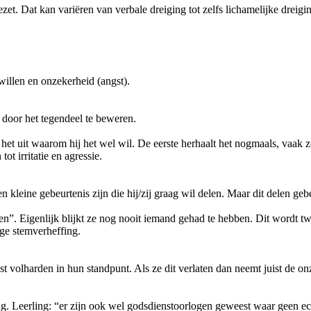
. Dat kan variëren van verbale dreiging tot zelfs lichamelijke dreigi
 willen en onzekerheid (angst).
t door het tegendeel te beweren.
et uit waarom hij het wel wil. De eerste herhaalt het nogmaals, vaak z
t irritatie en agressie.
n kleine gebeurtenis zijn die hij/zij graag wil delen. Maar dit delen ge
en”. Eigenlijk blijkt ze nog nooit iemand gehad te hebben. Dit wordt tw
ige stemverheffing.
st volharden in hun standpunt. Als ze dit verlaten dan neemt juist de on
ag. Leerling: “er zijn ook wel godsdienstoorlogen geweest waar geen e