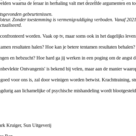
elden waarna de leraar in herhaling valt met dezelfde argumenten en 
atsgevonden gebeurtenissen.
 infoteur. Zonder toestemming is vermenigvuldiging verboden. Vanaf 2021
ctualiseerd.
econfronteerd worden. Vaak op tv, maar soms ook in het dagelijks leve
xamen resultaten halen? Hoe kan je betere tentamen resultaten behalen?
erlangen en hebzucht? Hoe hard ga jij werken in een poging om de angst
nbevlekte Ontvangenis' is bekend bij velen, maar aan de manier waarop
 goed voor ons is, zal door weinigen worden betwist. Krachttraining, s
durig aan lichamelijke of psychische mishandeling wordt blootgestel
ark Kruiger, Sun Uitgeverij