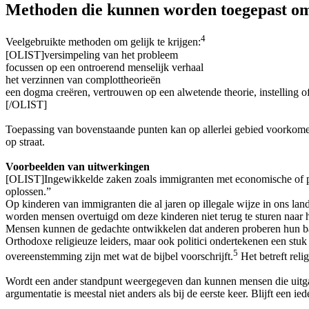
Methoden die kunnen worden toegepast om 
4
Veelgebruikte methoden om gelijk te krijgen:
[OLIST]versimpeling van het probleem
focussen op een ontroerend menselijk verhaal
het verzinnen van complottheorieën
een dogma creëren, vertrouwen op een alwetende theorie, instelling o
[/OLIST]
Toepassing van bovenstaande punten kan op allerlei gebied voorkomen: z
op straat.
Voorbeelden van uitwerkingen
[OLIST]Ingewikkelde zaken zoals immigranten met economische of po
oplossen.”
Op kinderen van immigranten die al jaren op illegale wijze in ons l
worden mensen overtuigd om deze kinderen niet terug te sturen naar 
Mensen kunnen de gedachte ontwikkelen dat anderen proberen hun baan 
Orthodoxe religieuze leiders, maar ook politici ondertekenen een stuk
5
overeenstemming zijn met wat de bijbel voorschrijft.
Het betreft reli
Wordt een ander standpunt weergegeven dan kunnen mensen die uitga
argumentatie is meestal niet anders als bij de eerste keer. Blijft een i