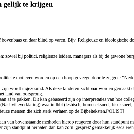
gelijk te krijgen
f bovenbaas en daar blind op varen. Bijv. Religieuze en ideologische 
owel bij politici, religieuze leiders, managers als bij de gewone burge
litieke motieven worden op een hoop geveegd door te zeggen: “Nederla
and zijn wordt ingezoomd. Als deze kinderen zichtbaar worden gemaakt 
het land van oorsprong.
af te pakken. Dit kan gebaseerd zijn op interpretaties van hoe colleg
 (Nashvilleverklaring) waarin lhbt (lesbisch, homoseksueel, biseksueel,
gieuze mensen die zich sterk verlaten op de Bijbelteksten.[/OLIST]
an van bovenstaande methoden hierop reageren door hun standpunt me
eder zijn standpunt herhalen dan kan zo’n 'gesprek' gemakkelijk escaleren 