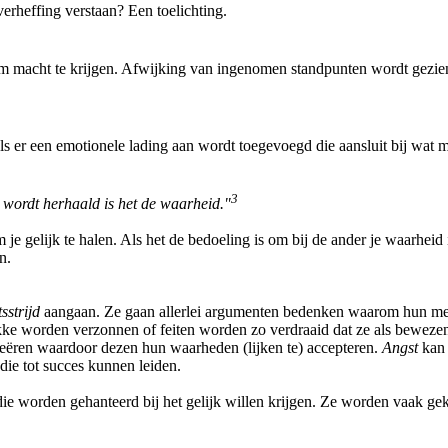
erheffing verstaan? Een toelichting.
om macht te krijgen. Afwijking van ingenomen standpunten wordt gezien 
ls er een emotionele lading aan wordt toegevoegd die aansluit bij wat 
3
er wordt herhaald is het de waarheid."
e gelijk te halen. Als het de bedoeling is om bij de ander je waarheid i
n.
sstrijd
aangaan. Ze gaan allerlei argumenten bedenken waarom hun menin
ke worden verzonnen of feiten worden zo verdraaid dat ze als beweze
 creëren waardoor dezen hun waarheden (lijken te) accepteren.
Angst
kan 
ie tot succes kunnen leiden.
die worden gehanteerd bij het gelijk willen krijgen. Ze worden vaak gek