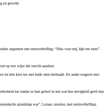
ng en geweld.
onder argument met stemverheffing: “Niks voor mij, lijkt me niets”.
beurt op een wijze die onecht aandoet.
ee tot drie keer toe met luide stem herhaald. De ander reageert met:
zekerheid toe omdat ze hun geloof in iets wat hen stevigheid geeft dan
conomische grondslag was”. Leraar, onzeker, met stemverheffing: