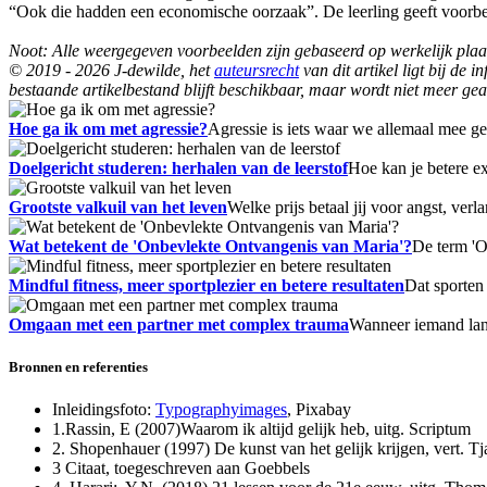
“Ook die hadden een economische oorzaak”. De leerling geeft voorbe
Noot: Alle weergegeven voorbeelden zijn gebaseerd op werkelijk pla
© 2019 - 2026 J-dewilde, het
auteursrecht
van dit artikel ligt bij de
bestaande artikelbestand blijft beschikbaar, maar wordt niet meer gea
Hoe ga ik om met agressie?
Agressie is iets waar we allemaal mee g
Doelgericht studeren: herhalen van de leerstof
Hoe kan je betere e
Grootste valkuil van het leven
Welke prijs betaal jij voor angst, v
Wat betekent de 'Onbevlekte Ontvangenis van Maria'?
De term 'O
Mindful fitness, meer sportplezier en betere resultaten
Dat sporten
Omgaan met een partner met complex trauma
Wanneer iemand lang
Bronnen en referenties
Inleidingsfoto:
Typographyimages
, Pixabay
1.Rassin, E (2007)Waarom ik altijd gelijk heb, uitg. Scriptum
2. Shopenhauer (1997) De kunst van het gelijk krijgen, vert. Tj
3 Citaat, toegeschreven aan Goebbels