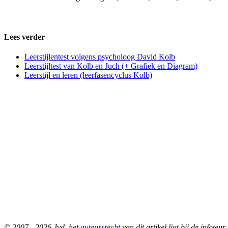
Lees verder
Leerstijlentest volgens psycholoog David Kolb
Leerstijltest van Kolb en Juch (+ Grafiek en Diagram)
Leerstijl en leren (leerfasencyclus Kolb)
© 2007 - 2026 Jvd, het
auteursrecht
van dit artikel ligt bij de infot