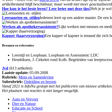
artikelbestand blijft beschikbaar, maar wordt niet meer geactualiseerd
Hoe kun je het beste leren? Leer beter met deze tips!
Heb je je we
Leersoorten en -stijlen
Iedereen leert op een andere manier. De een l
Werken als apothekersassistente?
Lijkt werken met mensen en medic
Kapper (haarverzorging)
Een kapper of kapster is iemand die zich b
Bronnen en referenties
Leerstijl en Loopbaan. Loopbaan en Assessment: LDC
Hendriksen, J. Cirkelen rond Kolb. Begeleiden van leerprocess
Jvd
(613 artikelen)
Laatste update:
05-09-2008
Rubriek:
Mens en Samenleving
Subrubriek:
Opleiding en beroep
Vanaf 2021 is InfoNu gestopt met het publiceren van nieuwe artikelen
Het plaatsen van reacties is niet langer mogelijk.
Auto en Vervoer
Dier en Natuur
Educatie en School