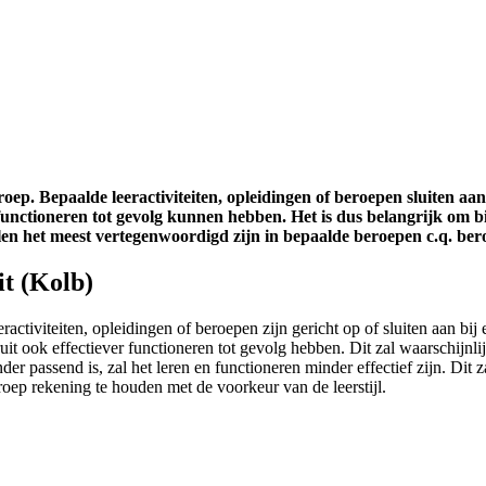
roep. Bepaalde leeractiviteiten, opleidingen of beroepen sluiten aan 
n functioneren tot gevolg kunnen hebben. Het is dus belangrijk om 
stijlen het meest vertegenwoordigd zijn in bepaalde beroepen c.q. be
it (Kolb)
tiviteiten, opleidingen of beroepen zijn gericht op of sluiten aan bij een
uit ook effectiever functioneren tot gevolg hebben. Dit zal waarschijnl
minder passend is, zal het leren en functioneren minder effectief zijn. Di
roep rekening te houden met de voorkeur van de leerstijl.