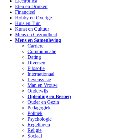
Electronica
Eten en Drinken
Financieel
Hobby en Overige
Huis en Tuin
Kunst en Cultuur
Mens en Gezondheid
Mens en Samenleving
Carriere
Communicatie
Dating
Diversen
Filosofie
Internationaal
Levensvisie
Man en Vrouw
Onderwijs
Opleiding en Beroep
Ouder en Gezin
Pedagogiek
Politiek
Psychologie
Regelingen
Religie
Sociaal