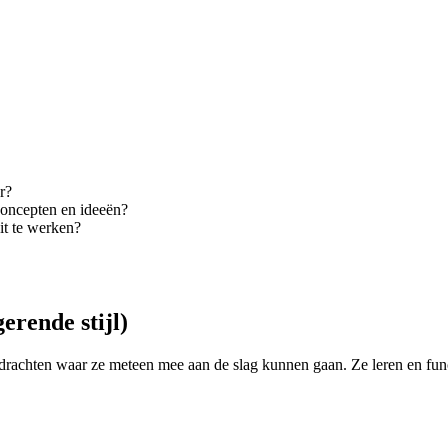
r?
concepten en ideeën?
it te werken?
erende stijl)
rachten waar ze meteen mee aan de slag kunnen gaan. Ze leren en functi