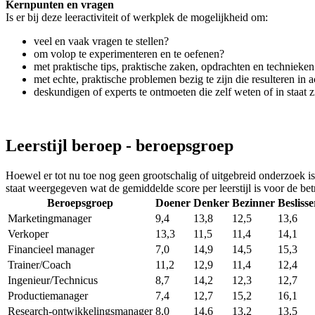
Kernpunten en vragen
Is er bij deze leeractiviteit of werkplek de mogelijkheid om:
veel en vaak vragen te stellen?
om volop te experimenteren en te oefenen?
met praktische tips, praktische zaken, opdrachten en technieken 
met echte, praktische problemen bezig te zijn die resulteren i
deskundigen of experts te ontmoeten die zelf weten of in staat 
Leerstijl beroep - beroepsgroep
Hoewel er tot nu toe nog geen grootschalig of uitgebreid onderzoek is,
staat weergegeven wat de gemiddelde score per leerstijl is voor de be
Beroepsgroep
Doener
Denker
Bezinner
Beslisse
Marketingmanager
9,4
13,8
12,5
13,6
Verkoper
13,3
11,5
11,4
14,1
Financieel manager
7,0
14,9
14,5
15,3
Trainer/Coach
11,2
12,9
11,4
12,4
Ingenieur/Technicus
8,7
14,2
12,3
12,7
Productiemanager
7,4
12,7
15,2
16,1
Research-ontwikkelingsmanager
8,0
14,6
13,2
13,5