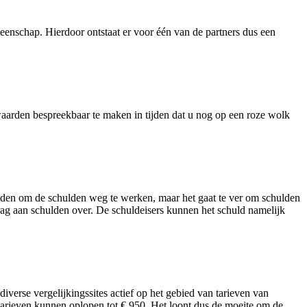
eenschap. Hierdoor ontstaat er voor één van de partners dus een
rwaarden bespreekbaar te maken in tijden dat u nog op een roze wolk
eden om de schulden weg te werken, maar het gaat te ver om schulden
edrag aan schulden over. De schuldeisers kunnen het schuld namelijk
 diverse vergelijkingssites actief op het gebied van tarieven van
de tarieven kunnen oplopen tot € 950. Het loont dus de moeite om de