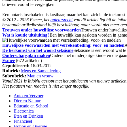
tarieven vooraf te vergelijken.
Een notaris inschakelen is kostbaar, maar het kan zich in de toekomst
© 2012 - 2026 Esmee, het
auteursrecht
van dit artikel ligt bij de in
bestaande artikelbestand blijft beschikbaar, maar wordt niet meer gea
Trouwen onder huwelijkse voorwaarden
Trouwen onder huwelijkse
Wat is koude uitsluiting?
Een huwelijk kan gesloten worden in gem
Huwelijkse voorwaarden met verrekenbeding: voor- en nadelen
A
De herkomst van het woord seksisme
Seksisme is een woord wat te
Ouderschapsplan maken
Ouders met minderjarige kinderen die gaa
Esmee
(672 artikelen)
Gepubliceerd:
16-03-2012
Rubriek:
Mens en Samenleving
Subrubriek:
Man en vrouw
Vanaf 2021 is InfoNu gestopt met het publiceren van nieuwe artikelen
Het plaatsen van reacties is niet langer mogelijk.
Auto en Vervoer
Dier en Natuur
Educatie en School
Electronica
Eten en Drinken
Financieel
Hobby en Overige