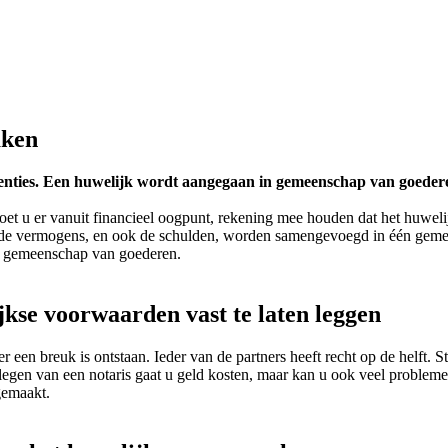
aken
ties. Een huwelijk wordt aangegaan in gemeenschap van goederen,
et u er vanuit financieel oogpunt, rekening mee houden dat het huwelij
k de vermogens, en ook de schulden, worden samengevoegd in één gemee
in gemeenschap van goederen.
kse voorwaarden vast te laten leggen
een breuk is ontstaan. Ieder van de partners heeft recht op de helft. St
legen van een notaris gaat u geld kosten, maar kan u ook veel probleme
gemaakt.