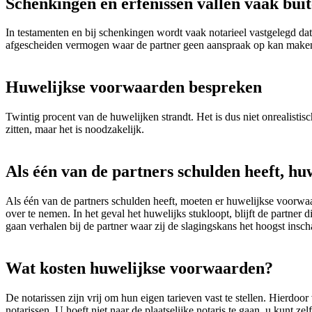
Schenkingen en erfenissen vallen vaak bui
In testamenten en bij schenkingen wordt vaak notarieel vastgelegd da
afgescheiden vermogen waar de partner geen aanspraak op kan maken 
Huwelijkse voorwaarden bespreken
Twintig procent van de huwelijken strandt. Het is dus niet onrealisti
zitten, maar het is noodzakelijk.
Als één van de partners schulden heeft, 
Als één van de partners schulden heeft, moeten er huwelijkse voorw
over te nemen. In het geval het huwelijks stukloopt, blijft de partner
gaan verhalen bij de partner waar zij de slagingskans het hoogst inscha
Wat kosten huwelijkse voorwaarden?
De notarissen zijn vrij om hun eigen tarieven vast te stellen. Hierdoor 
notarissen. U hoeft niet naar de plaatselijke notaris te gaan, u kunt 