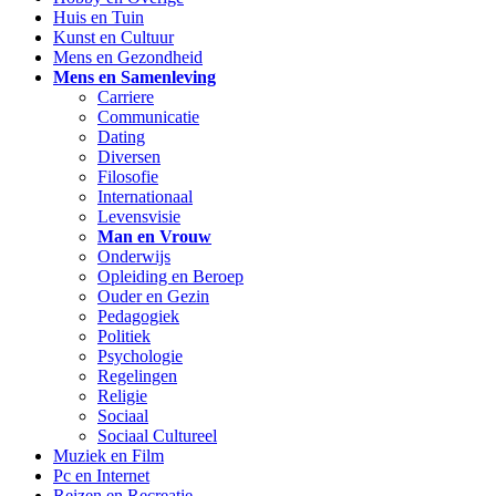
Huis en Tuin
Kunst en Cultuur
Mens en Gezondheid
Mens en Samenleving
Carriere
Communicatie
Dating
Diversen
Filosofie
Internationaal
Levensvisie
Man en Vrouw
Onderwijs
Opleiding en Beroep
Ouder en Gezin
Pedagogiek
Politiek
Psychologie
Regelingen
Religie
Sociaal
Sociaal Cultureel
Muziek en Film
Pc en Internet
Reizen en Recreatie