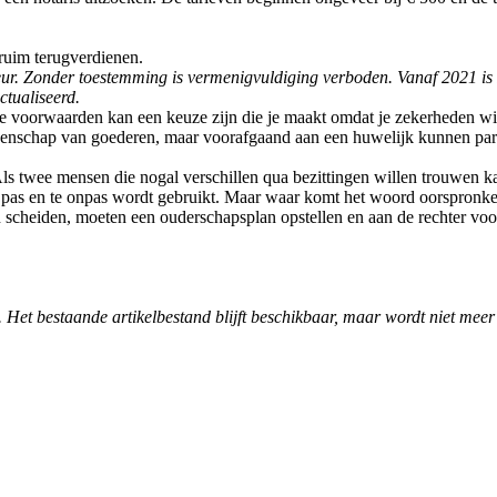
 ruim terugverdienen.
foteur. Zonder toestemming is vermenigvuldiging verboden. Vanaf 2021 is
ctualiseerd.
 voorwaarden kan een keuze zijn die je maakt omdat je zekerheden w
eenschap van goederen, maar voorafgaand aan een huwelijk kunnen pa
ls twee mensen die nogal verschillen qua bezittingen willen trouwen 
 pas en te onpas wordt gebruikt. Maar waar komt het woord oorspronkel
n scheiden, moeten een ouderschapsplan opstellen en aan de rechter v
. Het bestaande artikelbestand blijft beschikbaar, maar wordt niet meer