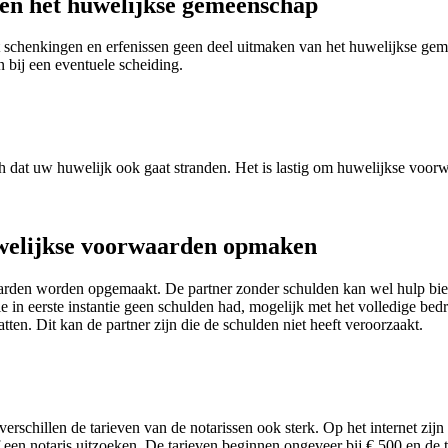
ten het huwelijkse gemeenschap
t schenkingen en erfenissen geen deel uitmaken van het huwelijkse gem
bij een eventuele scheiding.
sch dat uw huwelijk ook gaat stranden. Het is lastig om huwelijkse voo
huwelijkse voorwaarden opmaken
aarden worden opgemaakt. De partner zonder schulden kan wel hulp bi
 die in eerste instantie geen schulden had, mogelijk met het volledige b
tten. Dit kan de partner zijn die de schulden niet heeft veroorzaakt.
verschillen de tarieven van de notarissen ook sterk. Op het internet zijn
zelf een notaris uitzoeken. De tarieven beginnen ongeveer bij € 500 en 