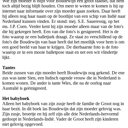
Wie zijn moeder is blijft voor Boudewijn een groot raadsel, dat hem
toch altijd bezig blijft houden. Om meer te weten te komen is hij op
internet naar informatie over zijn moeder gaan zoeken. Daar heeft
hij alleen nog haar naam op de bootlijst van een schip van Indië naar
Nederland kunnen vinden. Er stond: mej. S.E. Saueressig, op het
ms. J.P. Coen. Verder kent hij zijn moeder alleen maar van de foto's
die hij gekregen heeft. Een van die foto's is gesigneerd. Het is de
foto waarop ze een balletjurk draagt. Ze staat zo verschillend op de
foto's die Boudewijn van haar heeft dat het moeilijk voor hem is om
een goed beeld van haar te krijgen. De dierbaarste foto is de foto
waarop ze in een mooie balletpose staat en net een wit vlindertje
lijkt.
Tantes
Beide zussen van zijn moeder heeft Boudewijn nog gekend. De ene
zus was tante Sien, een Indisch ogende vrouw die in Nederland is
komen wonen. De ander is tante Wies, die na de oorlog naar
Australië is geëmigreerd.
Het babyboek
Alleen het babyboek van zijn zusje heeft de familie de Groot nog in
haar bezit. In dit boek las Boudewijn dat zijn moeder gelovig was.
Zijn zusje, broertje en hij zelf zijn alle drie Nederlands-hervormd
gedoopt in Nederlands-Indië. Vader de Groot heeft zijn kinderen
niet gelovig opgevoed.