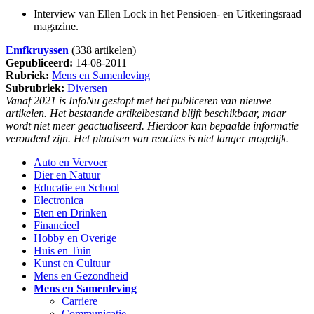
Interview van Ellen Lock in het Pensioen- en Uitkeringsraad
magazine.
Emfkruyssen
(338 artikelen)
Gepubliceerd:
14-08-2011
Rubriek:
Mens en Samenleving
Subrubriek:
Diversen
Vanaf 2021 is InfoNu gestopt met het publiceren van nieuwe
artikelen. Het bestaande artikelbestand blijft beschikbaar, maar
wordt niet meer geactualiseerd. Hierdoor kan bepaalde informatie
verouderd zijn. Het plaatsen van reacties is niet langer mogelijk.
Auto en Vervoer
Dier en Natuur
Educatie en School
Electronica
Eten en Drinken
Financieel
Hobby en Overige
Huis en Tuin
Kunst en Cultuur
Mens en Gezondheid
Mens en Samenleving
Carriere
Communicatie