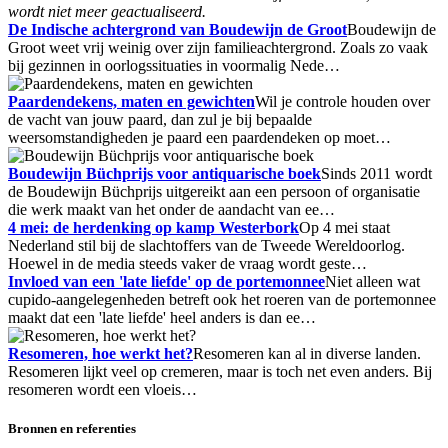
wordt niet meer geactualiseerd.
De Indische achtergrond van Boudewijn de Groot
Boudewijn de
Groot weet vrij weinig over zijn familieachtergrond. Zoals zo vaak
bij gezinnen in oorlogssituaties in voormalig Nede…
Paardendekens, maten en gewichten
Wil je controle houden over
de vacht van jouw paard, dan zul je bij bepaalde
weersomstandigheden je paard een paardendeken op moet…
Boudewijn Büchprijs voor antiquarische boek
Sinds 2011 wordt
de Boudewijn Büchprijs uitgereikt aan een persoon of organisatie
die werk maakt van het onder de aandacht van ee…
4 mei: de herdenking op kamp Westerbork
Op 4 mei staat
Nederland stil bij de slachtoffers van de Tweede Wereldoorlog.
Hoewel in de media steeds vaker de vraag wordt geste…
Invloed van een 'late liefde' op de portemonnee
Niet alleen wat
cupido-aangelegenheden betreft ook het roeren van de portemonnee
maakt dat een 'late liefde' heel anders is dan ee…
Resomeren, hoe werkt het?
Resomeren kan al in diverse landen.
Resomeren lijkt veel op cremeren, maar is toch net even anders. Bij
resomeren wordt een vloeis…
Bronnen en referenties