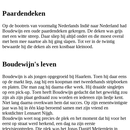
Paardendeken
Op de bootreis van voormalig Nederlands Indië naar Nederland had
Boudewijn een oude paardendeken gekregen. De deken was grijs
met een witte streep. Daar sliep hij altijd onder en die moest overal
met hem mee naartoe als hij ging slapen. Tot ver in de twintig
bewaarde hij die deken als een kostbaar kleinood.
Boudewijn's leven
Boudewijn is als jongen opgegroeid bij Haarlem. Toen hij daar eens
op de markt liep, zag hij een koopman met tweedehands stripboeken
en platen. Die man zag hij daarna elke week. Hij draaide singletjes
op een pick-up. Toen heeft Boudewijn gedacht dat het geweldig zou
zijn als zijn plaat gedraaid zou worden en iedereen zijn liedje kent.
Niet lang daarna overkwam hem dat succes. Op zijn eenentwintigste
jaar was hij in één klap beroemd samen met zijn vriend en
tekstdichter Lennaert Nijgh.
Boudewijn weet nog precies de plek en het moment dat hij voor het
eerst op straat werd herkend, een dag na zijn eerste
televisieoptreden. Die plek was het Jonas Daniël Meijerplein in