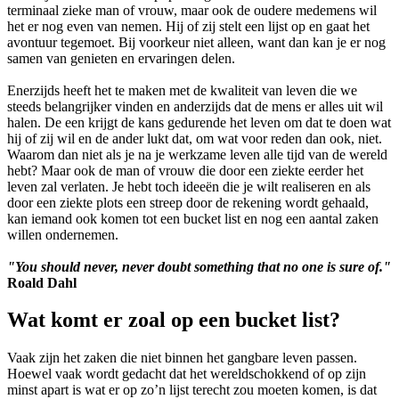
terminaal zieke man of vrouw, maar ook de oudere medemens wil
het er nog even van nemen. Hij of zij stelt een lijst op en gaat het
avontuur tegemoet. Bij voorkeur niet alleen, want dan kan je er nog
samen van genieten en ervaringen delen.
Enerzijds heeft het te maken met de kwaliteit van leven die we
steeds belangrijker vinden en anderzijds dat de mens er alles uit wil
halen. De een krijgt de kans gedurende het leven om dat te doen wat
hij of zij wil en de ander lukt dat, om wat voor reden dan ook, niet.
Waarom dan niet als je na je werkzame leven alle tijd van de wereld
hebt? Maar ook de man of vrouw die door een ziekte eerder het
leven zal verlaten. Je hebt toch ideeën die je wilt realiseren en als
door een ziekte plots een streep door de rekening wordt gehaald,
kan iemand ook komen tot een bucket list en nog een aantal zaken
willen ondernemen.
"You should never, never doubt something that no one is sure of."
Roald Dahl
Wat komt er zoal op een bucket list?
Vaak zijn het zaken die niet binnen het gangbare leven passen.
Hoewel vaak wordt gedacht dat het wereldschokkend of op zijn
minst apart is wat er op zo’n lijst terecht zou moeten komen, is dat