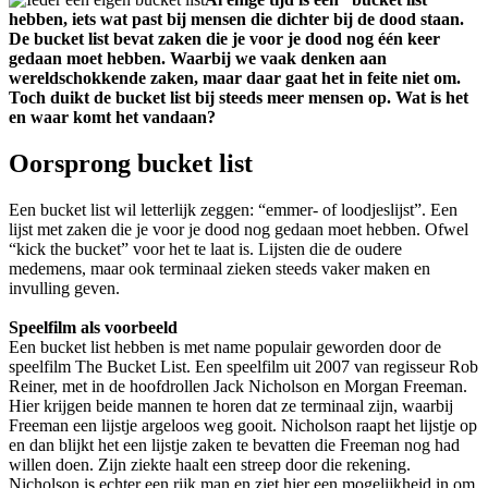
hebben, iets wat past bij mensen die dichter bij de dood staan.
De bucket list bevat zaken die je voor je dood nog één keer
gedaan moet hebben. Waarbij we vaak denken aan
wereldschokkende zaken, maar daar gaat het in feite niet om.
Toch duikt de bucket list bij steeds meer mensen op. Wat is het
en waar komt het vandaan?
Oorsprong bucket list
Een bucket list wil letterlijk zeggen: “emmer- of loodjeslijst”. Een
lijst met zaken die je voor je dood nog gedaan moet hebben. Ofwel
“kick the bucket” voor het te laat is. Lijsten die de oudere
medemens, maar ook terminaal zieken steeds vaker maken en
invulling geven.
Speelfilm als voorbeeld
Een bucket list hebben is met name populair geworden door de
speelfilm The Bucket List. Een speelfilm uit 2007 van regisseur Rob
Reiner, met in de hoofdrollen Jack Nicholson en Morgan Freeman.
Hier krijgen beide mannen te horen dat ze terminaal zijn, waarbij
Freeman een lijstje argeloos weg gooit. Nicholson raapt het lijstje op
en dan blijkt het een lijstje zaken te bevatten die Freeman nog had
willen doen. Zijn ziekte haalt een streep door die rekening.
Nicholson is echter een rijk man en ziet hier een mogelijkheid in om