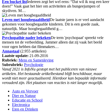
Een bucket list
Iedereen zegt het wel eens: “Dat wil ik nog een keer
doen!” Vaak gaat het hier om activiteiten als bungeejumpen of
skydiven. M…
Leven met hoogbegaafdheid
De laatste jaren is er veel aandacht
gekomen voor hoogbegaafde kinderen. Dit is een goede zaak,
natuurlijk. Maar hoogbegaafdheid g…
Psychopathie nader bekeken
De term 'psychopaat' spreekt vele
mensen tot de verbeelding. Jammer alleen dat zij vaak het beeld
voor ogen hebben dat filmmakers…
Annastaal
(2.955 artikelen)
Laatste update:
21-09-2016
Rubriek:
Mens en Samenleving
Subrubriek:
Psychologie
Vanaf 2021 is InfoNu gestopt met het publiceren van nieuwe
artikelen. Het bestaande artikelbestand blijft beschikbaar, maar
wordt niet meer geactualiseerd. Hierdoor kan bepaalde informatie
verouderd zijn. Het plaatsen van reacties is niet langer mogelijk.
Auto en Vervoer
Dier en Natuur
Educatie en School
Electronica
Eten en Drinken