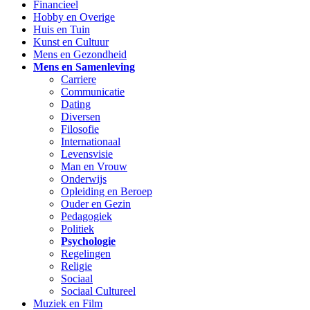
Financieel
Hobby en Overige
Huis en Tuin
Kunst en Cultuur
Mens en Gezondheid
Mens en Samenleving
Carriere
Communicatie
Dating
Diversen
Filosofie
Internationaal
Levensvisie
Man en Vrouw
Onderwijs
Opleiding en Beroep
Ouder en Gezin
Pedagogiek
Politiek
Psychologie
Regelingen
Religie
Sociaal
Sociaal Cultureel
Muziek en Film