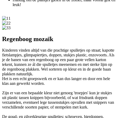
leuk!
1
2
3
Regenboog mozaïk
Kinderen vinden altijd van die prachtige spulletjes op straat; kapotte
fietslampjes, glimpapiertjes, doppen, stukjes plastic, enzovoorts. Als
je de banen van een regenboog op een paar grote vellen karton
tekent, kunnen ze ál die spulletjes meenemen en met sterke lijm op
de regenboog plakken. Wel sorteren op kleur en in de goede baan
plakken natuurlijk.
Het is een echt groepswerk en er kan dus langer en door een hele
klas aan gewerkt worden.
Zijn er van een bepaalde kleur niet genoeg 'troepjes' kun je stukjes
uit plastic tassen knippen bijvoorbeeld, of wat frisdrank doppen
verzamelen, eventueel lege tussenstukjes opvullen met snippers van
verschillende soorten papier, of stempelen met kurk.
De goud- en zilverkleurige spulletjes: schroeven, bierdoppen,