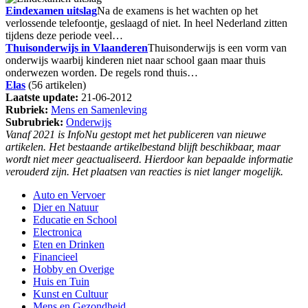
Eindexamen uitslag
Na de examens is het wachten op het
verlossende telefoontje, geslaagd of niet. In heel Nederland zitten
tijdens deze periode veel…
Thuisonderwijs in Vlaanderen
Thuisonderwijs is een vorm van
onderwijs waarbij kinderen niet naar school gaan maar thuis
onderwezen worden. De regels rond thuis…
Elas
(56 artikelen)
Laatste update:
21-06-2012
Rubriek:
Mens en Samenleving
Subrubriek:
Onderwijs
Vanaf 2021 is InfoNu gestopt met het publiceren van nieuwe
artikelen. Het bestaande artikelbestand blijft beschikbaar, maar
wordt niet meer geactualiseerd. Hierdoor kan bepaalde informatie
verouderd zijn. Het plaatsen van reacties is niet langer mogelijk.
Auto en Vervoer
Dier en Natuur
Educatie en School
Electronica
Eten en Drinken
Financieel
Hobby en Overige
Huis en Tuin
Kunst en Cultuur
Mens en Gezondheid