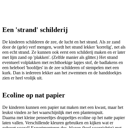
Een 'strand' schilderij
De kinderen schilderen de zee, de lucht en het strand. Als ze zand
door de (gele) verf mengen, wordt het strand lekker 'korrelig', net als
een echt strand. Ze kunnen ook eerst een schilderij maken en er later
met lijm zand op 'plakken'. (Zelfde manier als glitter.) Het strand
eventueel volplakken met rechthoekige lapjes stof, de badlakens en
een heleboel 'hoofdjes' in de zee schilderen of stempelen met een
kurk. Dan is iedereen lekker aan het zwemmen en de handdoekjes
zien er heel vrolijk uit.
Ecoline op nat papier
De kinderen kunnen een papier nat maken met een kwast, maar het
leukst vinden ze het waarschijnlijk met een plantenspuit.
Daarna met kleine penseeltjes druppeltjes ecoline op het natte papier
laten vallen. Verschillende kleuren gebruiken en kijken wat er
gebeurt vooral! Experimenteren dus, blazen (heel voorzichtig) met