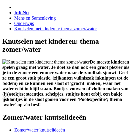
InfoNu
Mens en Samenleving
Onderwijs
Knutselen met kinderen: thema zomer/water
Knutselen met kinderen: thema
zomer/water
De meeste kinderen
spelen graag met water. Je doet ze dan ook een groot plezier als
je in de zomer een emmer water naar de zandbak sjouwt. Geef
ze een groot stuk plastic, (zijkanten vuilniszak inknippen tot de
bodem) en ze kunnen een sloot of 'gracht' maken, waar het
water echt in blijft staan. Bootjes vouwen of vlotten maken van
(ijs)stokjes; steentjes, schelpjes, stukjes hout erbij, een bakje
ijsklontjes in de sloot gooien voor een 'Poolexpeditie'; thema
'water' op z`n best!
Zomer/water knutselideeën
Zomer/water knutselideeën