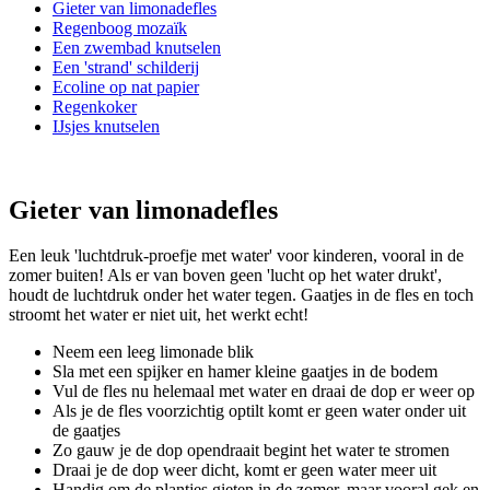
Gieter van limonadefles
Regenboog mozaïk
Een zwembad knutselen
Een 'strand' schilderij
Ecoline op nat papier
Regenkoker
IJsjes knutselen
Gieter van limonadefles
Een leuk 'luchtdruk-proefje met water' voor kinderen, vooral in de
zomer buiten! Als er van boven geen 'lucht op het water drukt',
houdt de luchtdruk onder het water tegen. Gaatjes in de fles en toch
stroomt het water er niet uit, het werkt echt!
Neem een leeg limonade blik
Sla met een spijker en hamer kleine gaatjes in de bodem
Vul de fles nu helemaal met water en draai de dop er weer op
Als je de fles voorzichtig optilt komt er geen water onder uit
de gaatjes
Zo gauw je de dop opendraait begint het water te stromen
Draai je de dop weer dicht, komt er geen water meer uit
Handig om de plantjes gieten in de zomer, maar vooral gek en