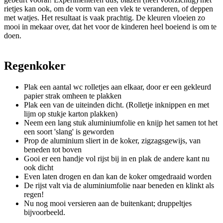
rietjes kan ook, om de vorm van een vlek te veranderen, of deppen
met watjes. Het resultaat is vaak prachtig. De kleuren vloeien zo
mooi in mekaar over, dat het voor de kinderen heel boeiend is om te
doen.
Regenkoker
Plak een aantal wc rolletjes aan elkaar, door er een gekleurd
papier strak omheen te plakken
Plak een van de uiteinden dicht. (Rolletje inknippen en met
lijm op stukje karton plakken)
Neem een lang stuk aluminiumfolie en knijp het samen tot het
een soort 'slang' is geworden
Prop de aluminium sliert in de koker, zigzagsgewijs, van
beneden tot boven
Gooi er een handje vol rijst bij in en plak de andere kant nu
ook dicht
Even laten drogen en dan kan de koker omgedraaid worden
De rijst valt via de aluminiumfolie naar beneden en klinkt als
regen!
Nu nog mooi versieren aan de buitenkant; druppeltjes
bijvoorbeeld.