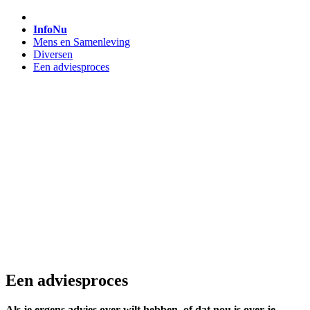
InfoNu
Mens en Samenleving
Diversen
Een adviesproces
Een adviesproces
Als je ergens advies over wilt hebben, of dat nou is over je