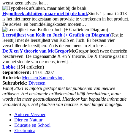
wenst geen advies, ka…
Hypotheek afsluiten, maar niet bij de bank
Sinds 1 januari 2013
is het niet meer toegestaan om provisie te verrekenen in het product.
De advies- en bemiddelingskosten moeten…
Leerstijltest van Kolb en Juch (+ Grafiek en Diagram)
Test je
leerstijl met de leerstijltest van Kolb en Juch. Er bestaan vier
verschillende leerstijlen. Zo is de ene mens in zijn lere…
De X en Y theorie van McGregor
McGregor heeft twee theorieën
beschreven. De zogenaamde X-en Y-theorie. De X-theorie gaat uit
van het slechte van de mens, terwij…
Lobke
(154 artikelen)
Gepubliceerd:
14-01-2007
Rubriek:
Mens en Samenleving
Subrubriek:
Diversen
Vanaf 2021 is InfoNu gestopt met het publiceren van nieuwe
artikelen. Het bestaande artikelbestand blijft beschikbaar, maar
wordt niet meer geactualiseerd. Hierdoor kan bepaalde informatie
verouderd zijn. Het plaatsen van reacties is niet langer mogelijk.
Auto en Vervoer
Dier en Natuur
Educatie en School
Electronica