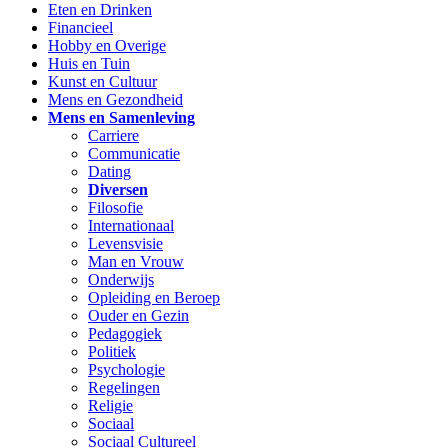
Eten en Drinken
Financieel
Hobby en Overige
Huis en Tuin
Kunst en Cultuur
Mens en Gezondheid
Mens en Samenleving
Carriere
Communicatie
Dating
Diversen
Filosofie
Internationaal
Levensvisie
Man en Vrouw
Onderwijs
Opleiding en Beroep
Ouder en Gezin
Pedagogiek
Politiek
Psychologie
Regelingen
Religie
Sociaal
Sociaal Cultureel