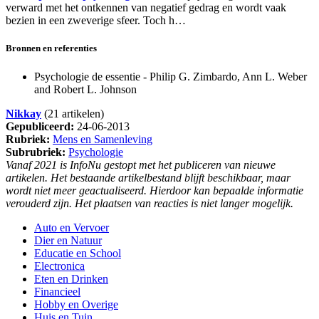
verward met het ontkennen van negatief gedrag en wordt vaak
bezien in een zweverige sfeer. Toch h…
Bronnen en referenties
Psychologie de essentie - Philip G. Zimbardo, Ann L. Weber
and Robert L. Johnson
Nikkay
(21 artikelen)
Gepubliceerd:
24-06-2013
Rubriek:
Mens en Samenleving
Subrubriek:
Psychologie
Vanaf 2021 is InfoNu gestopt met het publiceren van nieuwe
artikelen. Het bestaande artikelbestand blijft beschikbaar, maar
wordt niet meer geactualiseerd. Hierdoor kan bepaalde informatie
verouderd zijn. Het plaatsen van reacties is niet langer mogelijk.
Auto en Vervoer
Dier en Natuur
Educatie en School
Electronica
Eten en Drinken
Financieel
Hobby en Overige
Huis en Tuin