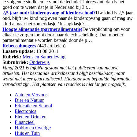
je volgende studie en je vindt de techniek interessant, dan is het
goed om te weten dat je in Nederland bij 3 t…
2,5 jaar oud: kinderopvang of kleuterschool?
Uw kind is 2,5 jaar
oud, blijft uw kind nog even naar de kinderopvang gaan of mag uw
kind al naar het zomerklasje / instapklasje?…
Hoogte alimenatie (partneralimentatie)
De verplichting om voor
elkaar te zorgen loopt door naar de echtscheiding. Dan moet er
partneralimentatie worden betaald door de p…
Rebeccahoogers
(449 artikelen)
Laatste update:
13-08-2011
Rubriek:
Mens en Samenleving
Subrubriek:
Onderwijs
Vanaf 2021 is InfoNu gestopt met het publiceren van nieuwe
artikelen. Het bestaande artikelbestand blijft beschikbaar, maar
wordt niet meer geactualiseerd. Hierdoor kan bepaalde informatie
verouderd zijn. Het plaatsen van reacties is niet langer mogelijk.
Auto en Vervoer
Dier en Natuur
Educatie en School
Electronica
Eten en Drinken
Financieel
Hobby en Overige
Huis en Tuin