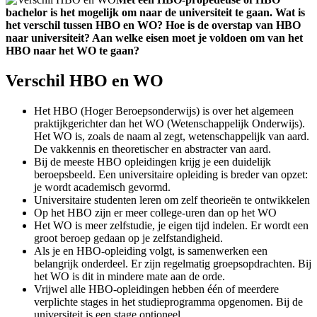
bachelor is het mogelijk om naar de universiteit te gaan. Wat is
het verschil tussen HBO en WO? Hoe is de overstap van HBO
naar universiteit? Aan welke eisen moet je voldoen om van het
HBO naar het WO te gaan?
Verschil HBO en WO
Het HBO (Hoger Beroepsonderwijs) is over het algemeen
praktijkgerichter dan het WO (Wetenschappelijk Onderwijs).
Het WO is, zoals de naam al zegt, wetenschappelijk van aard.
De vakkennis en theoretischer en abstracter van aard.
Bij de meeste HBO opleidingen krijg je een duidelijk
beroepsbeeld. Een universitaire opleiding is breder van opzet:
je wordt academisch gevormd.
Universitaire studenten leren om zelf theorieën te ontwikkelen
Op het HBO zijn er meer college-uren dan op het WO
Het WO is meer zelfstudie, je eigen tijd indelen. Er wordt een
groot beroep gedaan op je zelfstandigheid.
Als je en HBO-opleiding volgt, is samenwerken een
belangrijk onderdeel. Er zijn regelmatig groepsopdrachten. Bij
het WO is dit in mindere mate aan de orde.
Vrijwel alle HBO-opleidingen hebben één of meerdere
verplichte stages in het studieprogramma opgenomen. Bij de
universiteit is een stage optioneel.