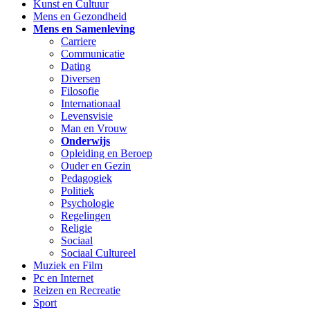
Kunst en Cultuur
Mens en Gezondheid
Mens en Samenleving
Carriere
Communicatie
Dating
Diversen
Filosofie
Internationaal
Levensvisie
Man en Vrouw
Onderwijs
Opleiding en Beroep
Ouder en Gezin
Pedagogiek
Politiek
Psychologie
Regelingen
Religie
Sociaal
Sociaal Cultureel
Muziek en Film
Pc en Internet
Reizen en Recreatie
Sport