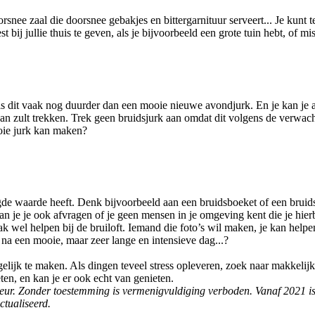
snee zaal die doorsnee gebakjes en bittergarnituur serveert... Je kunt
 bij jullie thuis te geven, als je bijvoorbeeld een grote tuin hebt, of m
 is dit vaak nog duurder dan een mooie nieuwe avondjurk. En je kan je a
aan zult trekken. Trek geen bruidsjurk aan omdat dit volgens de verwachti
ooie jurk kan maken?
gde waarde heeft. Denk bijvoorbeeld aan een bruidsboeket of een bruidst
 kan je je ook afvragen of je geen mensen in je omgeving kent die je hie
 wel helpen bij de bruiloft. Iemand die foto’s wil maken, je kan helpe
na een mooie, maar zeer lange en intensieve dag...?
lijk te maken. Als dingen teveel stress opleveren, zoek naar makkelijk
en, en kan je er ook echt van genieten.
nfoteur. Zonder toestemming is vermenigvuldiging verboden. Vanaf 2021 i
ctualiseerd.