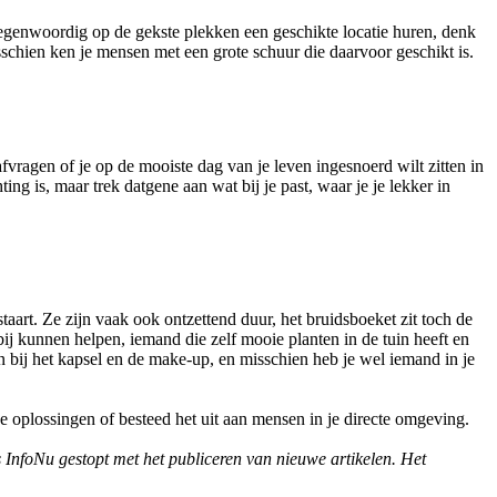
 tegenwoordig op de gekste plekken een geschikte locatie huren, denk
isschien ken je mensen met een grote schuur die daarvoor geschikt is.
fvragen of je op de mooiste dag van je leven ingesnoerd wilt zitten in
ng is, maar trek datgene aan wat bij je past, waar je je lekker in
aart. Ze zijn vaak ook ontzettend duur, het bruidsboeket zit toch de
rbij kunnen helpen, iemand die zelf mooie planten in de tuin heeft en
n bij het kapsel en de make-up, en misschien heb je wel iemand in je
e oplossingen of besteed het uit aan mensen in je directe omgeving.
s InfoNu gestopt met het publiceren van nieuwe artikelen. Het