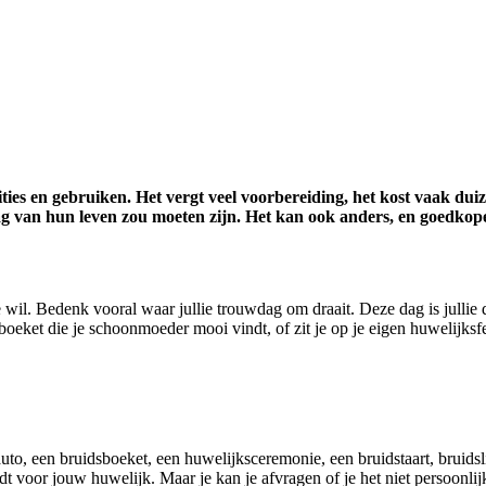
ities en gebruiken. Het vergt veel voorbereiding, het kost vaak dui
ag van hun leven zou moeten zijn. Het kan ook anders, en goedkop
 wil. Bedenk vooral waar jullie trouwdag om draait. Deze dag is jullie 
ksboeket die je schoonmoeder mooi vindt, of zit je op je eigen huwelijksf
sauto, een bruidsboeket, een huwelijksceremonie, een bruidstaart, bruid
ndt voor jouw huwelijk. Maar je kan je afvragen of je het niet persoonlij