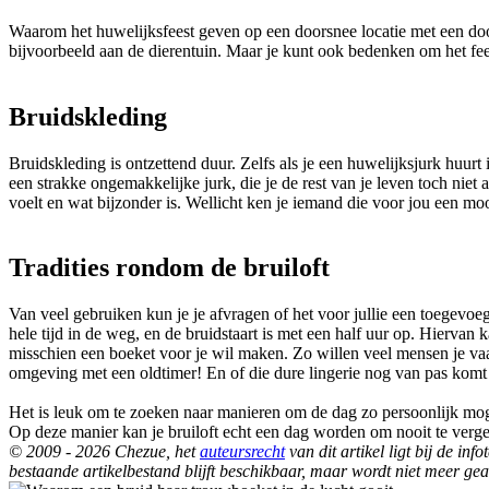
Waarom het huwelijksfeest geven op een doorsnee locatie met een door
bijvoorbeeld aan de dierentuin. Maar je kunt ook bedenken om het feest
Bruidskleding
Bruidskleding is ontzettend duur. Zelfs als je een huwelijksjurk huurt
een strakke ongemakkelijke jurk, die je de rest van je leven toch niet 
voelt en wat bijzonder is. Wellicht ken je iemand die voor jou een m
Tradities rondom de bruiloft
Van veel gebruiken kun je je afvragen of het voor jullie een toegevoe
hele tijd in de weg, en de bruidstaart is met een half uur op. Hiervan
misschien een boeket voor je wil maken. Zo willen veel mensen je vaak
omgeving met een oldtimer! En of die dure lingerie nog van pas komt 
Het is leuk om te zoeken naar manieren om de dag zo persoonlijk moge
Op deze manier kan je bruiloft echt een dag worden om nooit te verget
© 2009 - 2026 Chezue, het
auteursrecht
van dit artikel ligt bij de i
bestaande artikelbestand blijft beschikbaar, maar wordt niet meer gea