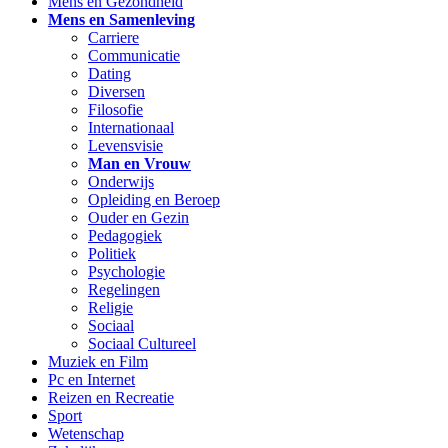
Mens en Gezondheid
Mens en Samenleving
Carriere
Communicatie
Dating
Diversen
Filosofie
Internationaal
Levensvisie
Man en Vrouw
Onderwijs
Opleiding en Beroep
Ouder en Gezin
Pedagogiek
Politiek
Psychologie
Regelingen
Religie
Sociaal
Sociaal Cultureel
Muziek en Film
Pc en Internet
Reizen en Recreatie
Sport
Wetenschap