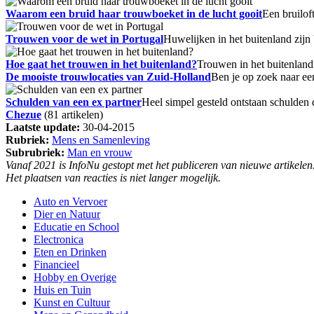
Waarom een bruid haar trouwboeket in de lucht gooit
Een bruiloft
Trouwen voor de wet in Portugal
Huwelijken in het buitenland zijn
Hoe gaat het trouwen in het buitenland?
Trouwen in het buitenlan
De mooiste trouwlocaties van Zuid-Holland
Ben je op zoek naar een
Schulden van een ex partner
Heel simpel gesteld ontstaan schulden 
Chezue
(81 artikelen)
Laatste update:
30-04-2015
Rubriek:
Mens en Samenleving
Subrubriek:
Man en vrouw
Vanaf 2021 is InfoNu gestopt met het publiceren van nieuwe artikelen
Het plaatsen van reacties is niet langer mogelijk.
Auto en Vervoer
Dier en Natuur
Educatie en School
Electronica
Eten en Drinken
Financieel
Hobby en Overige
Huis en Tuin
Kunst en Cultuur